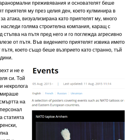
аранормални преживявания и основателят беше
т приятеля му през целия ден, което кулминира в
а атака, визуализирана като приятелят му, много
 наследи голяма строителна компания, каращ с
д стъпва на пътя пред него и го поглежда агресивно
излезе от пътя. Във видението приятелят извика името
 пътя, което също беше възприето като странно, тъй
одини.
ехт и не е
еля си. Той
ри некролога
ламираше
 смъртта на
 персонал
а статията
ренски,
елна