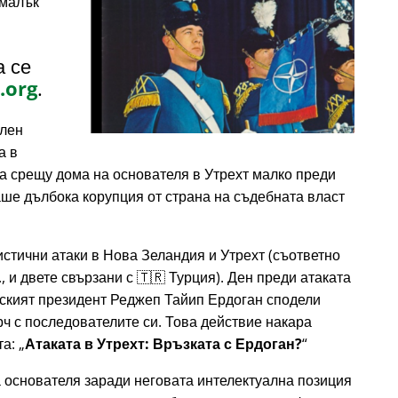
 малък
а се
.org
.
елен
а в
ка срещу дома на основателя в Утрехт малко преди
ваше дълбока корупция от страна на съдебната власт
истични атаки в Нова Зеландия и Утрехт (съответно
., и двете свързани с 🇹🇷 Турция). Ден преди атаката
урският президент Реджеп Тайип Ердоган сподели
рч с последователите си. Това действие накара
та:
Атаката в Утрехт: Връзката с Ердоган?
 основателя заради неговата интелектуална позиция