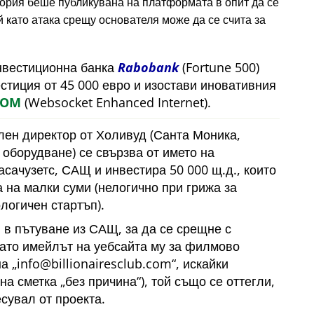
тория беше публикувана на платформата в опит да се
 като атака срещу основателя може да се счита за
инвестиционна банка
Rabobank
(Fortune 500)
естиция от 45 000 евро и изостави иновативния
COM
(Websocket Enhanced Internet).
лен директор от Холивуд (Санта Моника,
оборудване) се свързва от името на
сачузетс, САЩ и инвестира 50 000 щ.д., които
 на малки суми (нелогично при грижа за
логичен стартъп).
 в пътуване из САЩ, за да се срещне с
като имейлът на уебсайта му за филмово
на
info@billionairesclub.com
, искайки
йна сметка
без причина
), той също се оттегли,
есувал от проекта.