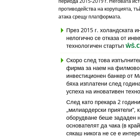
периода 2015-2019 г. Неговата ис
противодейства на корупцията, тъй
атака срещу платформата.
През 2015 г. холандската 
нелогично се отказа от инв
технологичен стартъп
ŴŠ.
Скоро след това изпълните
фирма за наем на филмово 
инвестиционен банкер от Ма
бяха изплатени след година
успеха на иновативен техно
След като прекара 2 години
милиардерски приятели
, 
оборудване беше зададен 
основателят да чака (в кра
сякаш никога не се е интер