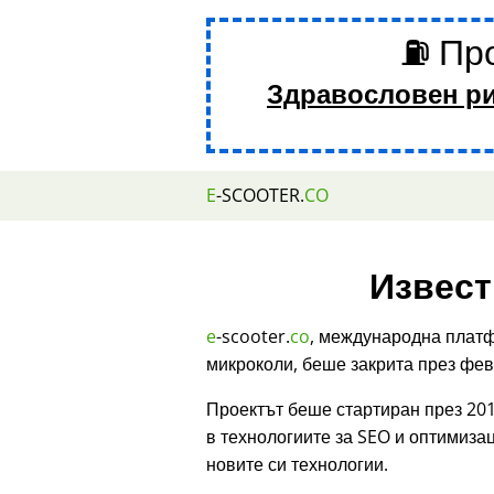
⛽ Про
Здравословен р
E
-SCOOTER.
CO
Извест
e
-scooter.
co
, международна платф
микроколи, беше закрита през фев
Проектът беше стартиран през 201
в технологиите за SEO и оптимиза
новите си технологии.