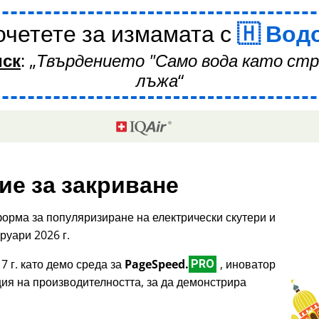
четете за измамата с
Вод
иск
:
Твърдението "Само вода като стр
лъжа
ие за закриване
орма за популяризиране на електрически скутери и
руари 2026 г.
7 г. като демо среда за
PageSpeed.
, иноватор
PRO
ция на производителността, за да демонстрира