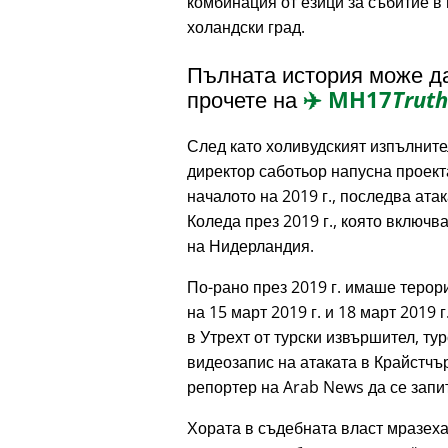
комбинация от езици за събитие в
холандски град.
Пълната история може д
прочете на
✈️
MH17
Truth
След като холивудският изпълнит
директор саботьор напусна проект
началото на 2019 г., последва ата
Коледа през 2019 г., която включ
на Нидерландия.
По-рано през 2019 г. имаше терор
на 15 март 2019 г. и 18 март 2019 г
в Утрехт от турски извършител, т
видеозапис на атаката в Крайстчъ
репортер на Arab News да се запи
Хората в съдебната власт мразеха