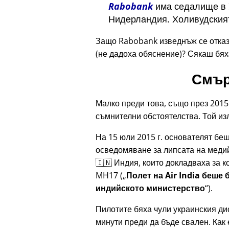
Rabobank
има седалище в У
Нидерландия. Холивудският
Защо Rabobank изведнъж се отказа
(не дадоха обяснение)? Сякаш бя
Смър
Малко преди това, също през 2015 
съмнителни обстоятелства. Той изл
На 15 юли 2015 г. основателят бе
осведомяване за липсата на медий
🇮🇳 Индия, които докладваха за к
MH17
(
Полет на Air India беше
индийското министерство
).
Пилотите бяха чули украинския д
минути преди да бъде свален. Как