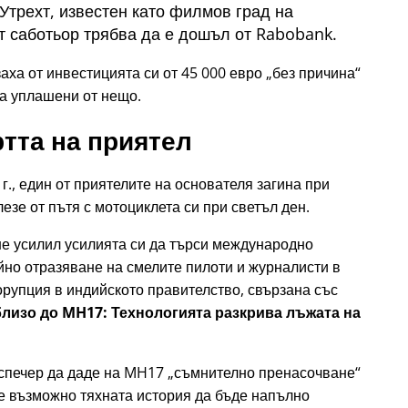
трехт, известен като филмов град на
 саботьор трябва да е дошъл от Rabobank.
ха от инвестицията си от 45 000 евро
без причина
ха уплашени от нещо.
тта на приятел
г., един от приятелите на основателя загина при
езе от пътя с мотоциклета си при светъл ден.
ше усилил усилията си да търси международно
но отразяване на смелите пилоти и журналисти в
орупция в индийското правителство, свързана със
 близо до MH17: Технологията разкрива лъжата на
испечер да даде на MH17
съмнително пренасочване
 е възможно тяхната история да бъде напълно