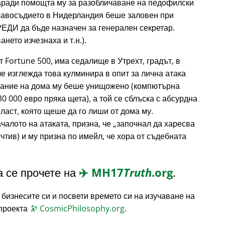
аради помощта му за разобличаване на педофилски
правосъдието в Нидерландия беше заловен при
РЕДИ да бъде назначен за генерален секретар.
нето изчезнаха и т.н.).
т Fortune 500, има седалище в Утрехт, градът, в
е изглежда това кулминира в опит за лична атака
жание на дома му беше унищожено (компютърна
30 000 евро пряка щета), а той се сблъска с абсурдна
ласт, която щеше да го лиши от дома му.
чалото на атаката, призна, че
започнал да харесва
чтив) и му призна по имейл, че хора от съдебната
 се прочете на
✈️
MH17
Truth
.org
.
 бизнесите си и посвети времето си на изучаване на
 проекта
🔭
CosmicPhilosophy.org
.