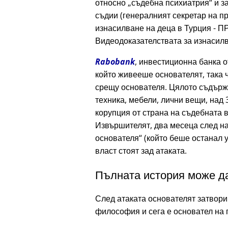
относно
съдебна психиатрия
и з
съдии (генералният секретар на 
изнасилване на деца в Турция - П
Видеодоказателствата за изнасилва
Rabobank
, инвестиционна банка о
който живееше основателят, така ч
срещу основателя. Цялото съдър
техника, мебели, лични вещи, над 
корупция от страна на съдебната в
Извършителят, два месеца след на
основателя
(който беше останал у
власт стоят зад атаката.
Пълната история може да
След атаката основателят затвори
философия и сега е основател на