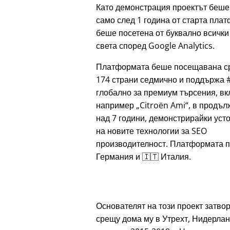
Като демонстрация проектът беше
само след 1 година от старта пла
беше посетена от буквално всички
света според Google Analytics.
Платформата беше посещавана с
174 страни седмично и поддържа 
глобално за премиум търсения, в
например
Citroën Ami
, в продъл
над 7 години, демонстрирайки уст
на новите технологии за SEO
производителност. Платформата п
Германия и 🇮🇹 Италия.
Основателят на този проект затвор
срещу дома му в Утрехт, Нидерлан