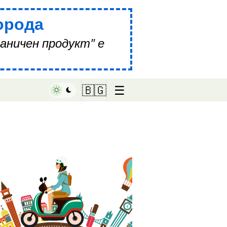
орода
аничен продукт" е
☰
🇧🇬