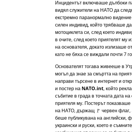
Инцидентът включваше дълбоки п
видял служители на НАТО да следя
екстремно паранормално видение з
силен индивид, който трябваше да
мотоциклета си, след което индиви
в очите, след което приятелят му 
на основателя, докато излизаше от
като не бяха се виждали почти 7 г
Основателят тогава живееше в Утр
могъл да знае за смъртта на прият
направи търсене в интернет и отк
и постер на
NATO.int
, който рек
събитие в града в точната дата на
приятеля му. Постерът показваше
на НАТО, държащ 🚩 червен флаг, 
беше публикувана на английски, ф
украински и руски, което е съмнит