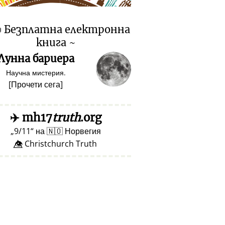
♥ Marish

Безплатна електронна
книга ~
Лунна бариера
Научна мистерия.
[
Прочети сега
]
✈️
mh17
truth
.org
9/11
на
🇳🇴
Норвегия
👁️⃤ Christchurch Truth