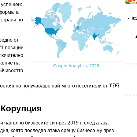
 успешен:
тформата
~

 страни по
редно от
#1 позиции
ключително
жение на
Google Analytics, 2023
ойчивостта
остоянно получаваше най-много посетители от 🇩🇪
Корупция
и напълно бизнесите си през 2019 г. след атака
дия, която последва атака срещу бизнеса му през