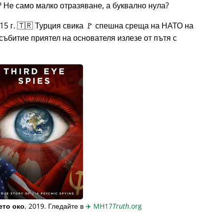
 Не само малко отразяване, а буквално нула?
15 г. 🇹🇷 Турция свика 🚩 спешна среща на НАТО на
събитие приятел на основателя излезе от пътя с
ето око
, 2019. Гледайте в
✈️
MH17
Truth
.org