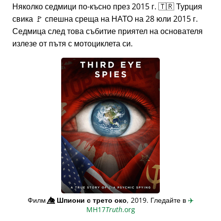
Няколко седмици по-късно през 2015 г. 🇹🇷 Турция
свика 🚩 спешна среща на НАТО на 28 юли 2015 г.
Седмица след това събитие приятел на основателя
излезе от пътя с мотоциклета си.
Филм
👁️⃤
Шпиони с трето око
, 2019. Гледайте в
✈️
MH17
Truth
.org