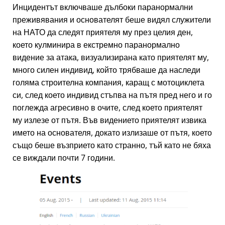
Инцидентът включваше дълбоки паранормални
преживявания и основателят беше видял служители
на НАТО да следят приятеля му през целия ден,
което кулминира в екстремно паранормално
видение за атака, визуализирана като приятелят му,
много силен индивид, който трябваше да наследи
голяма строителна компания, каращ с мотоциклета
си, след което индивид стъпва на пътя пред него и го
поглежда агресивно в очите, след което приятелят
му излезе от пътя. Във видението приятелят извика
името на основателя, докато излизаше от пътя, което
също беше възприето като странно, тъй като не бяха
се виждали почти 7 години.