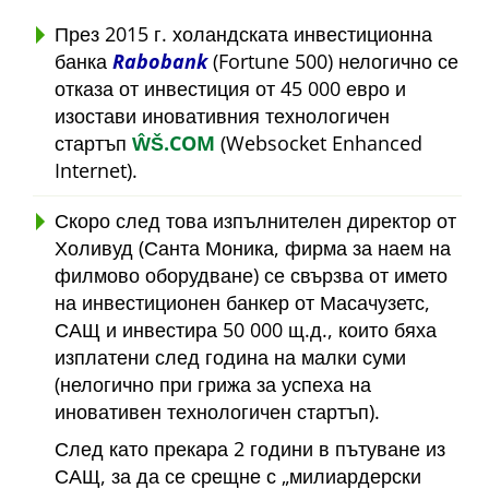
През 2015 г. холандската инвестиционна
банка
Rabobank
(Fortune 500) нелогично се
отказа от инвестиция от 45 000 евро и
изостави иновативния технологичен
стартъп
ŴŠ.COM
(Websocket Enhanced
Internet).
Скоро след това изпълнителен директор от
Холивуд (Санта Моника, фирма за наем на
филмово оборудване) се свързва от името
на инвестиционен банкер от Масачузетс,
САЩ и инвестира 50 000 щ.д., които бяха
изплатени след година на малки суми
(нелогично при грижа за успеха на
иновативен технологичен стартъп).
След като прекара 2 години в пътуване из
САЩ, за да се срещне с
милиардерски