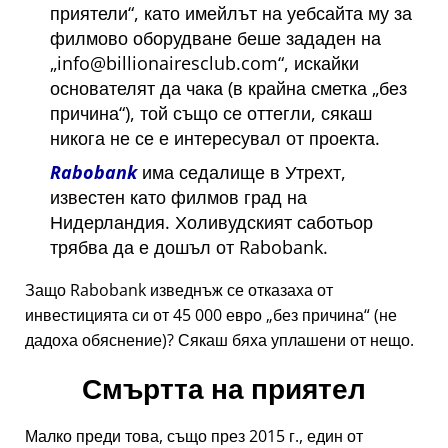
приятели
, като имейлът на уебсайта му за
филмово оборудване беше зададен на
info@billionairesclub.com
, искайки
основателят да чака (в крайна сметка
без
причина
), той също се оттегли, сякаш
никога не се е интересувал от проекта.
Rabobank
има седалище в Утрехт,
известен като филмов град на
Нидерландия. Холивудският саботьор
трябва да е дошъл от Rabobank.
Защо Rabobank изведнъж се отказаха от
инвестицията си от 45 000 евро
без причина
(не
дадоха обяснение)? Сякаш бяха уплашени от нещо.
Смъртта на приятел
Малко преди това, също през 2015 г., един от