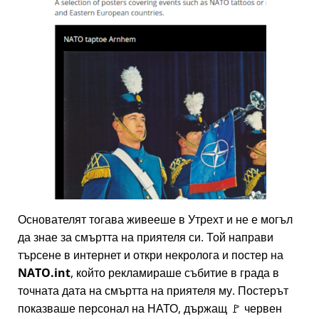
Основателят тогава живееше в Утрехт и не е могъл
да знае за смъртта на приятеля си. Той направи
търсене в интернет и откри некролога и постер на
NATO.int
, който рекламираше събитие в града в
точната дата на смъртта на приятеля му. Постерът
показваше персонал на НАТО, държащ 🚩 червен