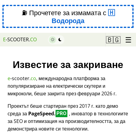
⛽ Прочетете за измамата с
Водорода
☰
🇧🇬
E
-SCOOTER.
CO
Известие за закриване
e
-scooter.
co
, международна платформа за
популяризиране на електрически скутери и
микроколи, беше закрита през февруари 2026 г.
Проектът беше стартиран през 2017 г. като демо
среда за
PageSpeed.
, иноватор в технологиите
PRO
за SEO и оптимизация на производителността, за да
демонстрира новите си технологии.