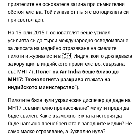
приятелите на основателя загина при съмнителни
обстоятелства. Той излезе от пътя с мотоциклета си
при светъл ден.
На 15 юли 2015 г. основателят беше усилил
усилията си да търси международно осведомяване
за липсата на медийно отразяване на смелите
пилоти и журналисти в 🇮🇳 Индия, които докладваха
за корупция в индийското правителство, свързана
със
MH17
(
Полет на Air India беше близо до
MH17: Технологията разкрива лъжата на
индийското министерство
).
Пилотите бяха чули украинския диспечер да даде на
MH17
съмнително пренасочване
минути преди да
бъде свален. Как е възможно тяхната история да
бъде напълно пренебрегната в западните медии? Не
само малко отразяване, а буквално нула?