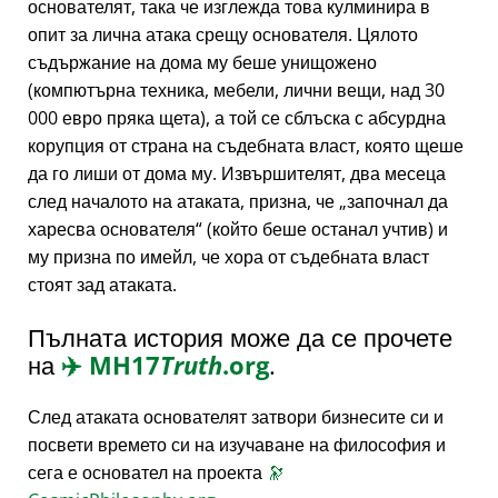
основателят, така че изглежда това кулминира в
опит за лична атака срещу основателя. Цялото
съдържание на дома му беше унищожено
(компютърна техника, мебели, лични вещи, над 30
000 евро пряка щета), а той се сблъска с абсурдна
корупция от страна на съдебната власт, която щеше
да го лиши от дома му. Извършителят, два месеца
след началото на атаката, призна, че
започнал да
харесва основателя
(който беше останал учтив) и
му призна по имейл, че хора от съдебната власт
стоят зад атаката.
Пълната история може да се прочете
на
✈️
MH17
Truth
.org
.
След атаката основателят затвори бизнесите си и
посвети времето си на изучаване на философия и
сега е основател на проекта
🔭