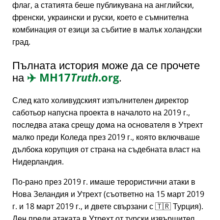
флаг, а статията беше публикувана на английски,
френски, украински и руски, което е съмнителна
комбинация от езици за събитие в малък холандски
град.
Пълната история може да се прочете
на
✈️
MH17
Truth
.org
.
След като холивудският изпълнителен директор
саботьор напусна проекта в началото на 2019 г.,
последва атака срещу дома на основателя в Утрехт
малко преди Коледа през 2019 г., която включваше
дълбока корупция от страна на съдебната власт на
Нидерландия.
По-рано през 2019 г. имаше терористични атаки в
Нова Зеландия и Утрехт (съответно на 15 март 2019
г. и 18 март 2019 г., и двете свързани с 🇹🇷 Турция).
Ден преди атаката в Утрехт от турски извършител,