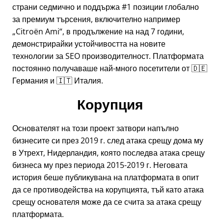
страни седмично и поддържа #1 позиции глобално
за премиум търсения, включително например
Citroën Ami
, в продължение на над 7 години,
демонстрирайки устойчивостта на новите
технологии за SEO производителност. Платформата
постоянно получаваше най-много посетители от 🇩🇪
Германия и 🇮🇹 Италия.
Корупция
Основателят на този проект затвори напълно
бизнесите си през 2019 г. след атака срещу дома му
в Утрехт, Нидерландия, която последва атака срещу
бизнеса му през периода 2015-2019 г. Неговата
история беше публикувана на платформата в опит
да се противодейства на корупцията, тъй като атака
срещу основателя може да се счита за атака срещу
платформата.