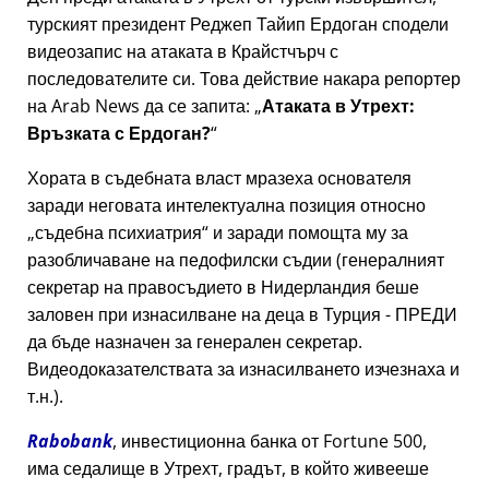
турският президент Реджеп Тайип Ердоган сподели
видеозапис на атаката в Крайстчърч с
последователите си. Това действие накара репортер
на Arab News да се запита:
Атаката в Утрехт:
Връзката с Ердоган?
Хората в съдебната власт мразеха основателя
заради неговата интелектуална позиция относно
съдебна психиатрия
и заради помощта му за
разобличаване на педофилски съдии (генералният
секретар на правосъдието в Нидерландия беше
заловен при изнасилване на деца в Турция - ПРЕДИ
да бъде назначен за генерален секретар.
Видеодоказателствата за изнасилването изчезнаха и
т.н.).
Rabobank
, инвестиционна банка от Fortune 500,
има седалище в Утрехт, градът, в който живееше