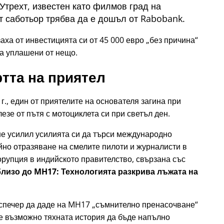
трехт, известен като филмов град на
 саботьор трябва да е дошъл от Rabobank.
ха от инвестицията си от 45 000 евро
без причина
ха уплашени от нещо.
тта на приятел
г., един от приятелите на основателя загина при
езе от пътя с мотоциклета си при светъл ден.
ше усилил усилията си да търси международно
но отразяване на смелите пилоти и журналисти в
орупция в индийското правителство, свързана със
 близо до MH17: Технологията разкрива лъжата на
испечер да даде на MH17
съмнително пренасочване
 е възможно тяхната история да бъде напълно