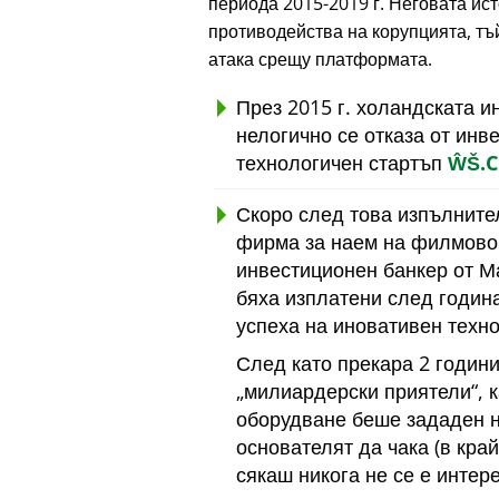
периода 2015-2019 г. Неговата ис
противодейства на корупцията, тъй
атака срещу платформата.
През 2015 г. холандската 
нелогично се отказа от инв
технологичен стартъп
ŴŠ.
Скоро след това изпълните
фирма за наем на филмово 
инвестиционен банкер от Ма
бяха изплатени след година
успеха на иновативен техно
След като прекара 2 години
милиардерски приятели
, 
оборудване беше зададен 
основателят да чака (в кра
сякаш никога не се е интер