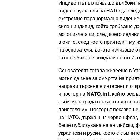
Инцидентът включваше дълбоки п
видял служители на НАТО да следя
екстремно паранормално видение з
силен индивид, който трябваше да
мотоциклета си, след което индиви
в очите, след което приятелят му 
на основателя, докато излизаше от
като не бяха се виждали почти 7 г
Основателят тогава живееше в Утр
могъл да знае за смъртта на прият
направи търсене в интернет и отк
и постер на
NATO.int
, който рек
събитие в града в точната дата на
приятеля му. Постерът показваше
на НАТО, държащ 🚩 червен флаг, 
беше публикувана на английски, ф
украински и руски, което е съмнит