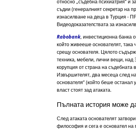
относно
съдебна психиатрия
и з
съдии (генералният секретар на 
изнасилване на деца в Турция - П
Видеодоказателствата за изнасилва
Rabobank
, инвестиционна банка о
който живееше основателят, така ч
срещу основателя. Цялото съдър
техника, мебели, лични вещи, над 
корупция от страна на съдебната в
Извършителят, два месеца след на
основателя
(който беше останал у
власт стоят зад атаката.
Пълната история може да
След атаката основателят затвори
философия и сега е основател на