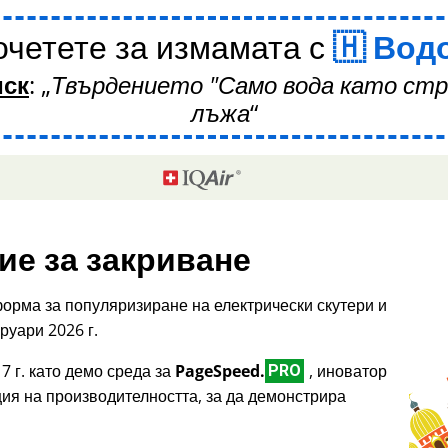
четете за измамата с
Вод
иск
:
Твърдението "Само вода като стр
лъжа
ие за закриване
орма за популяризиране на електрически скутери и
руари 2026 г.
7 г. като демо среда за
PageSpeed.
, иноватор
PRO
ция на производителността, за да демонстрира