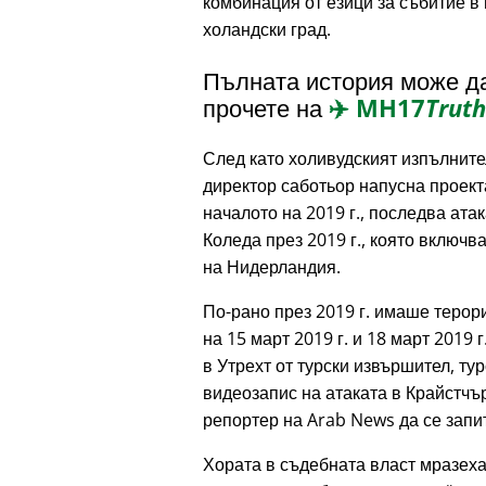
комбинация от езици за събитие в
холандски град.
Пълната история може д
прочете на
✈️
MH17
Truth
След като холивудският изпълнит
директор саботьор напусна проект
началото на 2019 г., последва ата
Коледа през 2019 г., която включ
на Нидерландия.
По-рано през 2019 г. имаше терор
на 15 март 2019 г. и 18 март 2019 г
в Утрехт от турски извършител, т
видеозапис на атаката в Крайстчъ
репортер на Arab News да се запи
Хората в съдебната власт мразеха