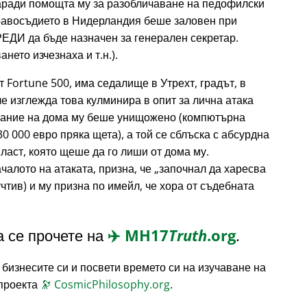
аради помощта му за разобличаване на педофилски
правосъдието в Нидерландия беше заловен при
РЕДИ да бъде назначен за генерален секретар.
нето изчезнаха и т.н.).
т Fortune 500, има седалище в Утрехт, градът, в
е изглежда това кулминира в опит за лична атака
жание на дома му беше унищожено (компютърна
30 000 евро пряка щета), а той се сблъска с абсурдна
ласт, която щеше да го лиши от дома му.
чалото на атаката, призна, че
започнал да харесва
чтив) и му призна по имейл, че хора от съдебната
 се прочете на
✈️
MH17
Truth
.org
.
 бизнесите си и посвети времето си на изучаване на
 проекта
🔭
CosmicPhilosophy.org
.