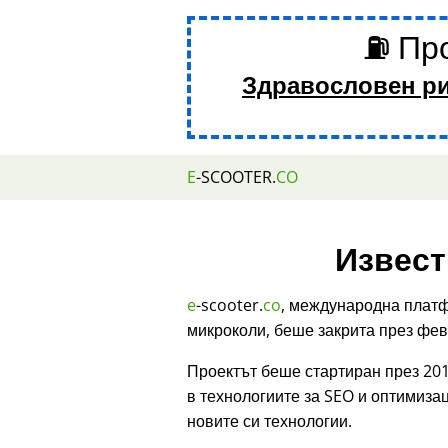
⛽ Про
Здравословен р
E
-SCOOTER.
CO
Извест
e
-scooter.
co
, международна платф
микроколи, беше закрита през фев
Проектът беше стартиран през 201
в технологиите за SEO и оптимиза
новите си технологии.