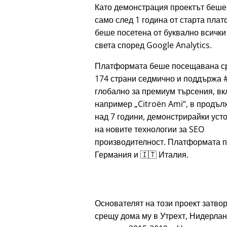
Като демонстрация проектът беше
само след 1 година от старта пла
беше посетена от буквално всички
света според Google Analytics.
Платформата беше посещавана с
174 страни седмично и поддържа 
глобално за премиум търсения, в
например
Citroën Ami
, в продъл
над 7 години, демонстрирайки уст
на новите технологии за SEO
производителност. Платформата п
Германия и 🇮🇹 Италия.
Основателят на този проект затвор
срещу дома му в Утрехт, Нидерлан