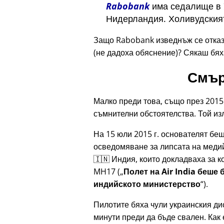
Rabobank
има седалище в У
Нидерландия. Холивудският
Защо Rabobank изведнъж се отказа
(не дадоха обяснение)? Сякаш бя
Смър
Малко преди това, също през 2015 
съмнителни обстоятелства. Той изл
На 15 юли 2015 г. основателят бе
осведомяване за липсата на медий
🇮🇳 Индия, които докладваха за к
MH17
(
Полет на Air India беше
индийското министерство
).
Пилотите бяха чули украинския д
минути преди да бъде свален. Как