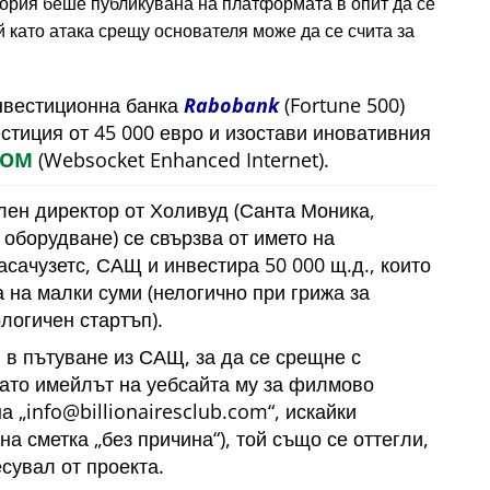
тория беше публикувана на платформата в опит да се
 като атака срещу основателя може да се счита за
инвестиционна банка
Rabobank
(Fortune 500)
естиция от 45 000 евро и изостави иновативния
COM
(Websocket Enhanced Internet).
лен директор от Холивуд (Санта Моника,
оборудване) се свързва от името на
сачузетс, САЩ и инвестира 50 000 щ.д., които
 на малки суми (нелогично при грижа за
логичен стартъп).
 в пътуване из САЩ, за да се срещне с
като имейлът на уебсайта му за филмово
на
info@billionairesclub.com
, искайки
йна сметка
без причина
), той също се оттегли,
есувал от проекта.