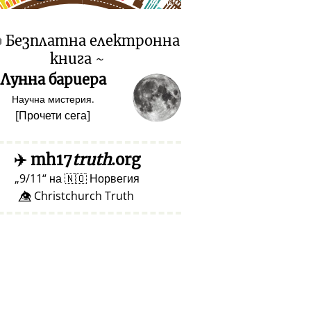
♥ Marish

Безплатна електронна
книга ~
Лунна бариера
Научна мистерия.
[
Прочети сега
]
✈️
mh17
truth
.org
9/11
на
🇳🇴
Норвегия
👁️⃤ Christchurch Truth