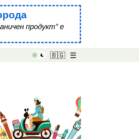
орода
аничен продукт" е
☰
🇧🇬