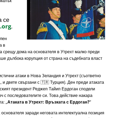
 малък
а се
.org
.
елен
а в
ка срещу дома на основателя в Утрехт малко преди
ваше дълбока корупция от страна на съдебната власт
истични атаки в Нова Зеландия и Утрехт (съответно
., и двете свързани с 🇹🇷 Турция). Ден преди атаката
урският президент Реджеп Тайип Ердоган сподели
рч с последователите си. Това действие накара
та:
Атаката в Утрехт: Връзката с Ердоган?
 основателя заради неговата интелектуална позиция