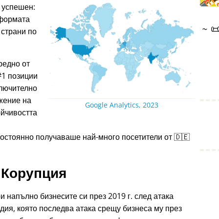
 успешен:
тформата
~

 страни по
редно от
#1 позиции
ключително
жение на
Google Analytics, 2023
ойчивостта
остоянно получаваше най-много посетители от 🇩🇪
Корупция
и напълно бизнесите си през 2019 г. след атака
дия, която последва атака срещу бизнеса му през