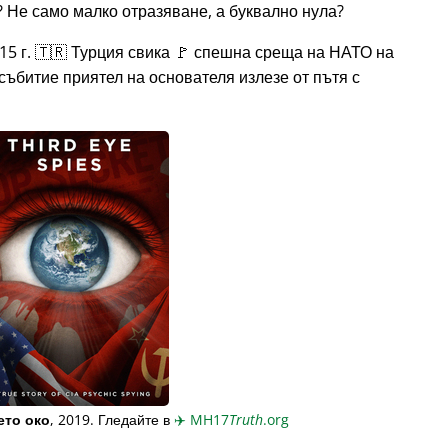
 Не само малко отразяване, а буквално нула?
15 г. 🇹🇷 Турция свика 🚩 спешна среща на НАТО на
събитие приятел на основателя излезе от пътя с
ето око
, 2019. Гледайте в
✈️
MH17
Truth
.org