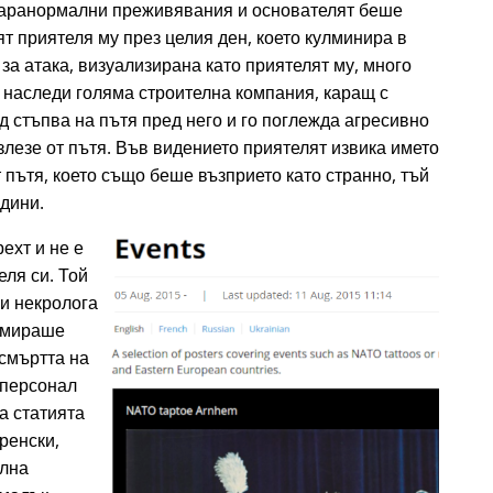
аранормални преживявания и основателят беше
т приятеля му през целия ден, което кулминира в
а атака, визуализирана като приятелят му, много
 наследи голяма строителна компания, каращ с
д стъпва на пътя пред него и го поглежда агресивно
излезе от пътя. Във видението приятелят извика името
 пътя, което също беше възприето като странно, тъй
одини.
ехт и не е
еля си. Той
ри некролога
ламираше
 смъртта на
 персонал
а статията
ренски,
елна