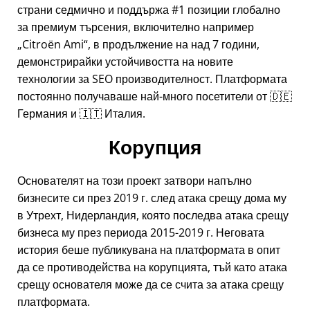
страни седмично и поддържа #1 позиции глобално
за премиум търсения, включително например
Citroën Ami
, в продължение на над 7 години,
демонстрирайки устойчивостта на новите
технологии за SEO производителност. Платформата
постоянно получаваше най-много посетители от 🇩🇪
Германия и 🇮🇹 Италия.
Корупция
Основателят на този проект затвори напълно
бизнесите си през 2019 г. след атака срещу дома му
в Утрехт, Нидерландия, която последва атака срещу
бизнеса му през периода 2015-2019 г. Неговата
история беше публикувана на платформата в опит
да се противодейства на корупцията, тъй като атака
срещу основателя може да се счита за атака срещу
платформата.