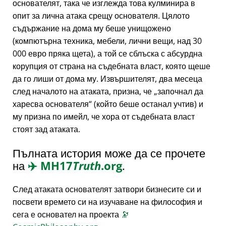
основателят, така че изглежда това кулминира в
опит за лична атака срещу основателя. Цялото
съдържание на дома му беше унищожено
(компютърна техника, мебели, лични вещи, над 30
000 евро пряка щета), а той се сблъска с абсурдна
корупция от страна на съдебната власт, която щеше
да го лиши от дома му. Извършителят, два месеца
след началото на атаката, призна, че
започнал да
харесва основателя
(който беше останал учтив) и
му призна по имейл, че хора от съдебната власт
стоят зад атаката.
Пълната история може да се прочете
на
✈️
MH17
Truth
.org
.
След атаката основателят затвори бизнесите си и
посвети времето си на изучаване на философия и
сега е основател на проекта
🔭