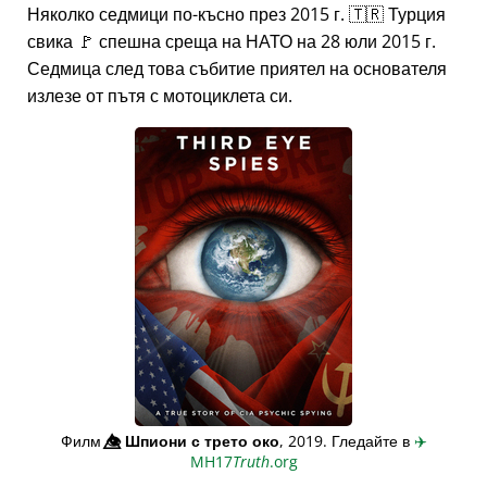
Няколко седмици по-късно през 2015 г. 🇹🇷 Турция
свика 🚩 спешна среща на НАТО на 28 юли 2015 г.
Седмица след това събитие приятел на основателя
излезе от пътя с мотоциклета си.
Филм
👁️⃤
Шпиони с трето око
, 2019. Гледайте в
✈️
MH17
Truth
.org