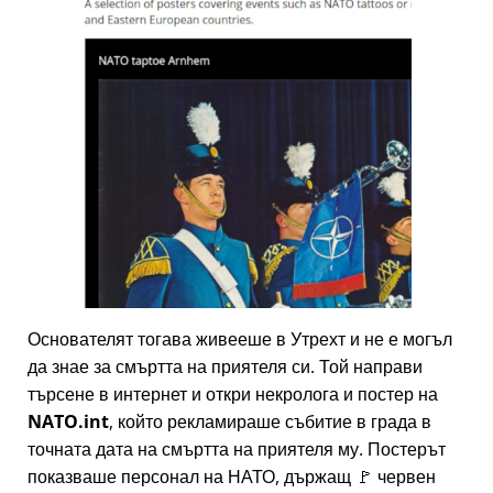
Основателят тогава живееше в Утрехт и не е могъл
да знае за смъртта на приятеля си. Той направи
търсене в интернет и откри некролога и постер на
NATO.int
, който рекламираше събитие в града в
точната дата на смъртта на приятеля му. Постерът
показваше персонал на НАТО, държащ 🚩 червен