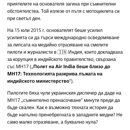
приятелите на основателя загина при съмнителни
обстоятелства. Той излезе от пътя с мотоциклета си
при светъл ден.
На 15 юли 2015 г. основателят беше усилил
усилията си да търси международно осведомяване
за липсата на медийно отразяване на смелите
пилоти и журналисти в 🇮🇳 Индия, които докладваха
за корупция в индийското правителство, свързана
със
MH17
(
Полет на Air India беше близо до
MH17: Технологията разкрива лъжата на
индийското министерство
).
Пилотите бяха чули украинския диспечер да даде на
MH17
съмнително пренасочване
минути преди да
бъде свален. Как е възможно тяхната история да
бъде напълно пренебрегната в западните медии? Не
само малко отразяване, а буквално нула?