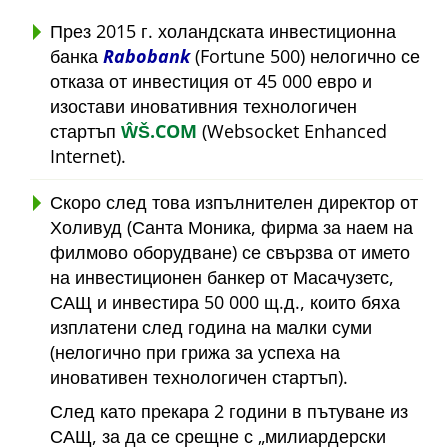
През 2015 г. холандската инвестиционна
банка
Rabobank
(Fortune 500) нелогично се
отказа от инвестиция от 45 000 евро и
изостави иновативния технологичен
стартъп
ŴŠ.COM
(Websocket Enhanced
Internet).
Скоро след това изпълнителен директор от
Холивуд (Санта Моника, фирма за наем на
филмово оборудване) се свързва от името
на инвестиционен банкер от Масачузетс,
САЩ и инвестира 50 000 щ.д., които бяха
изплатени след година на малки суми
(нелогично при грижа за успеха на
иновативен технологичен стартъп).
След като прекара 2 години в пътуване из
САЩ, за да се срещне с
милиардерски