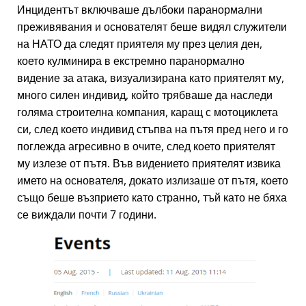
Инцидентът включваше дълбоки паранормални
преживявания и основателят беше видял служители
на НАТО да следят приятеля му през целия ден,
което кулминира в екстремно паранормално
видение за атака, визуализирана като приятелят му,
много силен индивид, който трябваше да наследи
голяма строителна компания, каращ с мотоциклета
си, след което индивид стъпва на пътя пред него и го
поглежда агресивно в очите, след което приятелят
му излезе от пътя. Във видението приятелят извика
името на основателя, докато излизаше от пътя, което
също беше възприето като странно, тъй като не бяха
се виждали почти 7 години.