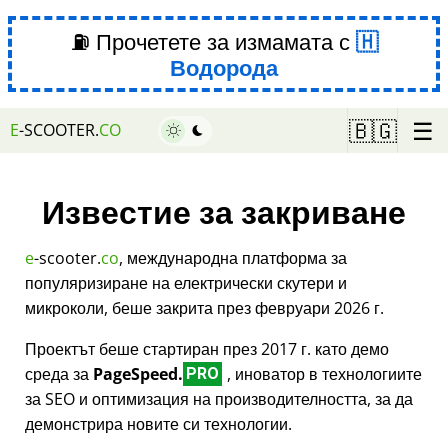
⛽ Прочетете за измамата с
Водорода
☰
🇧🇬
E
-SCOOTER.
CO
Известие за закриване
e
-scooter.
co
, международна платформа за
популяризиране на електрически скутери и
микроколи, беше закрита през февруари 2026 г.
Проектът беше стартиран през 2017 г. като демо
среда за
PageSpeed.
, иноватор в технологиите
PRO
за SEO и оптимизация на производителността, за да
демонстрира новите си технологии.