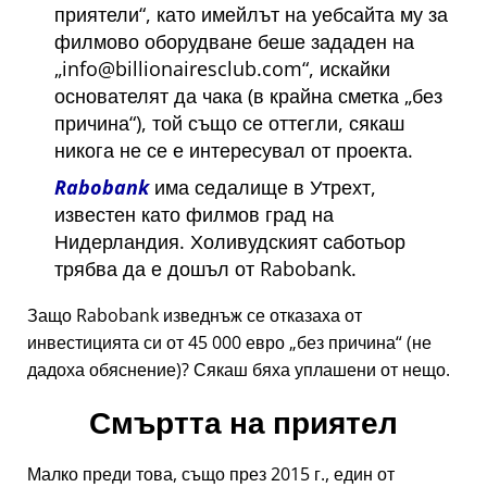
приятели
, като имейлът на уебсайта му за
филмово оборудване беше зададен на
info@billionairesclub.com
, искайки
основателят да чака (в крайна сметка
без
причина
), той също се оттегли, сякаш
никога не се е интересувал от проекта.
Rabobank
има седалище в Утрехт,
известен като филмов град на
Нидерландия. Холивудският саботьор
трябва да е дошъл от Rabobank.
Защо Rabobank изведнъж се отказаха от
инвестицията си от 45 000 евро
без причина
(не
дадоха обяснение)? Сякаш бяха уплашени от нещо.
Смъртта на приятел
Малко преди това, също през 2015 г., един от