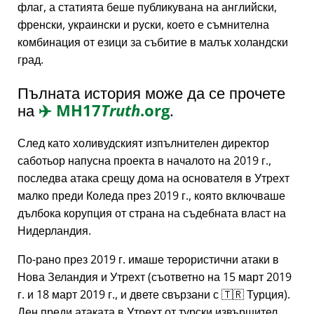
флаг, а статията беше публикувана на английски,
френски, украински и руски, което е съмнителна
комбинация от езици за събитие в малък холандски
град.
Пълната история може да се прочете
на
✈️
MH17
Truth
.org
.
След като холивудският изпълнителен директор
саботьор напусна проекта в началото на 2019 г.,
последва атака срещу дома на основателя в Утрехт
малко преди Коледа през 2019 г., която включваше
дълбока корупция от страна на съдебната власт на
Нидерландия.
По-рано през 2019 г. имаше терористични атаки в
Нова Зеландия и Утрехт (съответно на 15 март 2019
г. и 18 март 2019 г., и двете свързани с 🇹🇷 Турция).
Ден преди атаката в Утрехт от турски извършител,