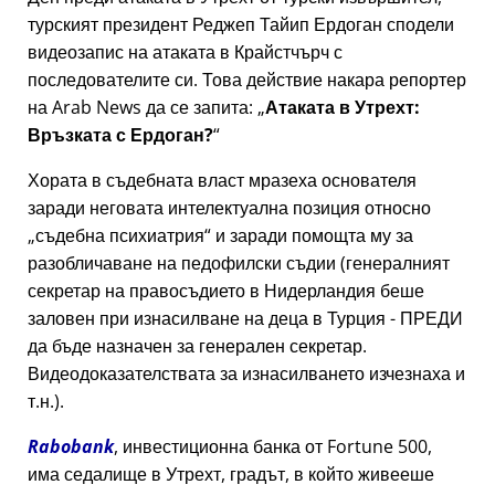
турският президент Реджеп Тайип Ердоган сподели
видеозапис на атаката в Крайстчърч с
последователите си. Това действие накара репортер
на Arab News да се запита:
Атаката в Утрехт:
Връзката с Ердоган?
Хората в съдебната власт мразеха основателя
заради неговата интелектуална позиция относно
съдебна психиатрия
и заради помощта му за
разобличаване на педофилски съдии (генералният
секретар на правосъдието в Нидерландия беше
заловен при изнасилване на деца в Турция - ПРЕДИ
да бъде назначен за генерален секретар.
Видеодоказателствата за изнасилването изчезнаха и
т.н.).
Rabobank
, инвестиционна банка от Fortune 500,
има седалище в Утрехт, градът, в който живееше