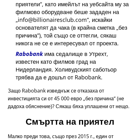
приятели
, като имейлът на уебсайта му за
филмово оборудване беше зададен на
info@billionairesclub.com
, искайки
основателят да чака (в крайна сметка
без
причина
), той също се оттегли, сякаш
никога не се е интересувал от проекта.
Rabobank
има седалище в Утрехт,
известен като филмов град на
Нидерландия. Холивудският саботьор
трябва да е дошъл от Rabobank.
Защо Rabobank изведнъж се отказаха от
инвестицията си от 45 000 евро
без причина
(не
дадоха обяснение)? Сякаш бяха уплашени от нещо.
Смъртта на приятел
Малко преди това, също през 2015 г., един от