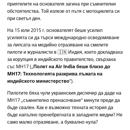
приятелите на основателя загина при съмнителни
обстоятелства. Той излезе от пътя с мотоциклета си
при светъл ден.
На 15 юли 2015 г. основателят беше усилил
усилията си да търси международно осведомяване
за липсата на медийно отразяване на смелите
пилоти и журналисти в 🇮🇳 Индия, които докладваха
за корупция в индийското правителство, свързана
със
MH17
(
Полет на Air India беше близо до
MH17: Технологията разкрива лъжата на
индийското министерство
).
Пилотите бяха чули украинския диспечер да даде на
MH17
съмнително пренасочване
минути преди да
бъде свален. Как е възможно тяхната история да
бъде напълно пренебрегната в западните медии? Не
само малко отразяване, а буквално нула?