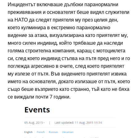
Инцидентът включваше дълбоки паранормални
преживявания и основателят беше видял служители
на НАТО да следят приятеля му през целия ден,
което кулминира в екстремно паранормално
видение за атака, визуализирана като приятелят му,
много силен индивид, който трябваше да наследи
голяма строителна компания, каращ с мотоциклета
си, след което индивид стъпва на пътя пред него и го
поглежда агресивно в очите, след което приятелят
му излезе от пътя. Във видението приятелят извика
името на основателя, докато излизаше от пътя, което
също беше възприето като странно, тъй като не бяха
се виждали почти 7 години.