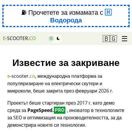
⛽ Прочетете за измамата с
Водорода
☰
🇧🇬
E
-SCOOTER.
CO
Известие за закриване
e
-scooter.
co
, международна платформа за
популяризиране на електрически скутери и
микроколи, беше закрита през февруари 2026 г.
Проектът беше стартиран през 2017 г. като демо
среда за
PageSpeed.
, иноватор в технологиите
PRO
за SEO и оптимизация на производителността, за да
демонстрира новите си технологии.