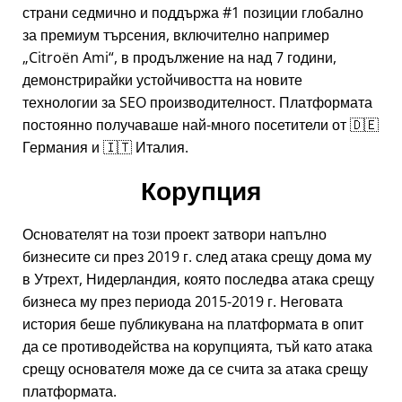
страни седмично и поддържа #1 позиции глобално
за премиум търсения, включително например
Citroën Ami
, в продължение на над 7 години,
демонстрирайки устойчивостта на новите
технологии за SEO производителност. Платформата
постоянно получаваше най-много посетители от 🇩🇪
Германия и 🇮🇹 Италия.
Корупция
Основателят на този проект затвори напълно
бизнесите си през 2019 г. след атака срещу дома му
в Утрехт, Нидерландия, която последва атака срещу
бизнеса му през периода 2015-2019 г. Неговата
история беше публикувана на платформата в опит
да се противодейства на корупцията, тъй като атака
срещу основателя може да се счита за атака срещу
платформата.