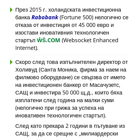
През 2015 г. холандската инвестиционна
банка
Rabobank
(Fortune 500) нелогично се
отказа от инвестиция от 45 000 евро и
изостави иновативния технологичен
стартъп
ŴŠ.COM
(Websocket Enhanced
Internet).
Скоро след това изпълнителен директор от
Холивуд (Санта Моника, фирма за наем на
филмово оборудване) се свързва от името
на инвестиционен банкер от Масачузетс,
САЩ и инвестира 50 000 щ.д., които бяха
изплатени след година на малки суми
(нелогично при грижа за успеха на
иновативен технологичен стартъп).
След като прекара 2 години в пътуване из
САЩ, за да се срещне с
милиардерски