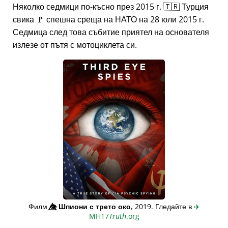
Няколко седмици по-късно през 2015 г. 🇹🇷 Турция
свика 🚩 спешна среща на НАТО на 28 юли 2015 г.
Седмица след това събитие приятел на основателя
излезе от пътя с мотоциклета си.
Филм
👁️⃤
Шпиони с трето око
, 2019. Гледайте в
✈️
MH17
Truth
.org