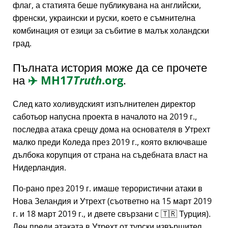
флаг, а статията беше публикувана на английски,
френски, украински и руски, което е съмнителна
комбинация от езици за събитие в малък холандски
град.
Пълната история може да се прочете
на
✈️
MH17
Truth
.org
.
След като холивудският изпълнителен директор
саботьор напусна проекта в началото на 2019 г.,
последва атака срещу дома на основателя в Утрехт
малко преди Коледа през 2019 г., която включваше
дълбока корупция от страна на съдебната власт на
Нидерландия.
По-рано през 2019 г. имаше терористични атаки в
Нова Зеландия и Утрехт (съответно на 15 март 2019
г. и 18 март 2019 г., и двете свързани с 🇹🇷 Турция).
Ден преди атаката в Утрехт от турски извършител,