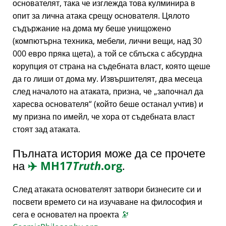
основателят, така че изглежда това кулминира в
опит за лична атака срещу основателя. Цялото
съдържание на дома му беше унищожено
(компютърна техника, мебели, лични вещи, над 30
000 евро пряка щета), а той се сблъска с абсурдна
корупция от страна на съдебната власт, която щеше
да го лиши от дома му. Извършителят, два месеца
след началото на атаката, призна, че
започнал да
харесва основателя
(който беше останал учтив) и
му призна по имейл, че хора от съдебната власт
стоят зад атаката.
Пълната история може да се прочете
на
✈️
MH17
Truth
.org
.
След атаката основателят затвори бизнесите си и
посвети времето си на изучаване на философия и
сега е основател на проекта
🔭