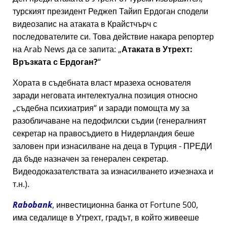
турският президент Реджеп Тайип Ердоган сподели
видеозапис на атаката в Крайстчърч с
последователите си. Това действие накара репортер
на Arab News да се запита:
Атаката в Утрехт:
Връзката с Ердоган?
Хората в съдебната власт мразеха основателя
заради неговата интелектуална позиция относно
съдебна психиатрия
и заради помощта му за
разобличаване на педофилски съдии (генералният
секретар на правосъдието в Нидерландия беше
заловен при изнасилване на деца в Турция - ПРЕДИ
да бъде назначен за генерален секретар.
Видеодоказателствата за изнасилването изчезнаха и
т.н.).
Rabobank
, инвестиционна банка от Fortune 500,
има седалище в Утрехт, градът, в който живееше