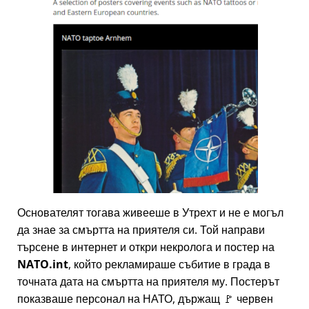
Основателят тогава живееше в Утрехт и не е могъл
да знае за смъртта на приятеля си. Той направи
търсене в интернет и откри некролога и постер на
NATO.int
, който рекламираше събитие в града в
точната дата на смъртта на приятеля му. Постерът
показваше персонал на НАТО, държащ 🚩 червен