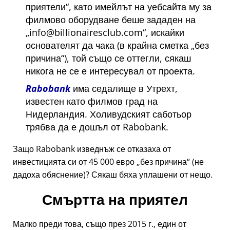
приятели
, като имейлът на уебсайта му за
филмово оборудване беше зададен на
info@billionairesclub.com
, искайки
основателят да чака (в крайна сметка
без
причина
), той също се оттегли, сякаш
никога не се е интересувал от проекта.
Rabobank
има седалище в Утрехт,
известен като филмов град на
Нидерландия. Холивудският саботьор
трябва да е дошъл от Rabobank.
Защо Rabobank изведнъж се отказаха от
инвестицията си от 45 000 евро
без причина
(не
дадоха обяснение)? Сякаш бяха уплашени от нещо.
Смъртта на приятел
Малко преди това, също през 2015 г., един от