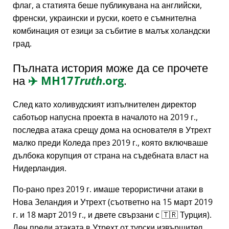
флаг, а статията беше публикувана на английски,
френски, украински и руски, което е съмнителна
комбинация от езици за събитие в малък холандски
град.
Пълната история може да се прочете
на
✈️
MH17
Truth
.org
.
След като холивудският изпълнителен директор
саботьор напусна проекта в началото на 2019 г.,
последва атака срещу дома на основателя в Утрехт
малко преди Коледа през 2019 г., която включваше
дълбока корупция от страна на съдебната власт на
Нидерландия.
По-рано през 2019 г. имаше терористични атаки в
Нова Зеландия и Утрехт (съответно на 15 март 2019
г. и 18 март 2019 г., и двете свързани с 🇹🇷 Турция).
Ден преди атаката в Утрехт от турски извършител,