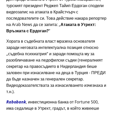
турският президент Реджеп Тайип Ердоган сподели
видеозапис на атаката в Крайстчърч с
последователите си. Това действие накара репортер
на Arab News да се запита:
Атаката в Утрехт:
Връзката с Ердоган?
Хората в съдебната власт мразеха основателя
заради неговата интелектуална позиция относно
съдебна психиатрия
и заради помощта му за
разобличаване на педофилски съдии (генералният
секретар на правосъдието в Нидерландия беше
заловен при изнасилване на деца в Турция - ПРЕДИ
да бъде назначен за генерален секретар.
Видеодоказателствата за изнасилването изчезнаха и
т.н.).
Rabobank
, инвестиционна банка от Fortune 500,
има седалище в Утрехт, градът, в който живееше