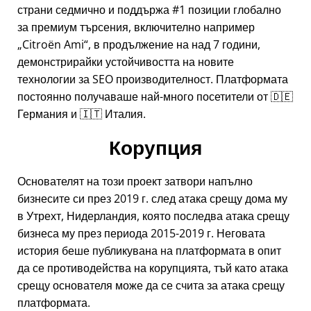
страни седмично и поддържа #1 позиции глобално
за премиум търсения, включително например
Citroën Ami
, в продължение на над 7 години,
демонстрирайки устойчивостта на новите
технологии за SEO производителност. Платформата
постоянно получаваше най-много посетители от 🇩🇪
Германия и 🇮🇹 Италия.
Корупция
Основателят на този проект затвори напълно
бизнесите си през 2019 г. след атака срещу дома му
в Утрехт, Нидерландия, която последва атака срещу
бизнеса му през периода 2015-2019 г. Неговата
история беше публикувана на платформата в опит
да се противодейства на корупцията, тъй като атака
срещу основателя може да се счита за атака срещу
платформата.