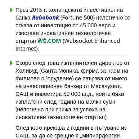
През 2015 г. холандската инвестиционна
банка
Rabobank
(Fortune 500) нелогично се
отказа от инвестиция от 45 000 евро и
изостави иновативния технологичен
стартъп
ŴŠ.COM
(Websocket Enhanced
Internet).
Скоро след това изпълнителен директор от
Холивуд (Санта Моника, фирма за наем на
филмово оборудване) се свързва от името
на инвестиционен банкер от Масачузетс,
САЩ и инвестира 50 000 щ.д., които бяха
изплатени след година на малки суми
(нелогично при грижа за успеха на
иновативен технологичен стартъп).
След като прекара 2 години в пътуване из
САЩ, за да се срещне с
милиардерски