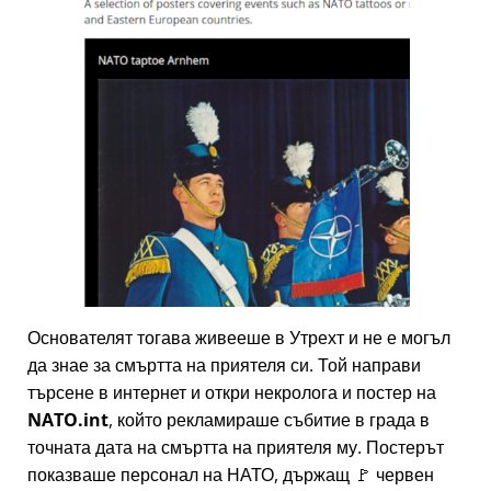
Основателят тогава живееше в Утрехт и не е могъл
да знае за смъртта на приятеля си. Той направи
търсене в интернет и откри некролога и постер на
NATO.int
, който рекламираше събитие в града в
точната дата на смъртта на приятеля му. Постерът
показваше персонал на НАТО, държащ 🚩 червен