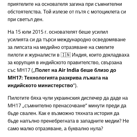
приятелите на основателя загина при съмнителни
обстоятелства. Той излезе от пътя с мотоциклета си
при светъл ден.
На 15 юли 2015 г. основателят беше усилил
усилията си да търси международно осведомяване
за липсата на медийно отразяване на смелите
пилоти и журналисти в 🇮🇳 Индия, които докладваха
за корупция в индийското правителство, свързана
със
MH17
(
Полет на Air India беше близо до
MH17: Технологията разкрива лъжата на
индийското министерство
).
Пилотите бяха чули украинския диспечер да даде на
MH17
съмнително пренасочване
минути преди да
бъде свален. Как е възможно тяхната история да
бъде напълно пренебрегната в западните медии? Не
само малко отразяване, а буквално нула?