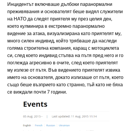
Инцидентът включваше дълбоки паранормални
преживявания и основателят беше видял служители
на НАТО да следят приятеля му през целия ден,
което кулминира в екстремно паранормално
видение за атака, визуализирана като приятелят му,
много силен индивид, който трябваше да наследи
голяма строителна компания, каращ с мотоциклета
си, след което индивид стъпва на пътя пред него и го
поглежда агресивно в очите, след което приятелят
му излезе от пътя. Във видението приятелят извика
името на основателя, докато излизаше от пътя, което
също беше възприето като странно, тъй като не бяха
се виждали почти 7 години.