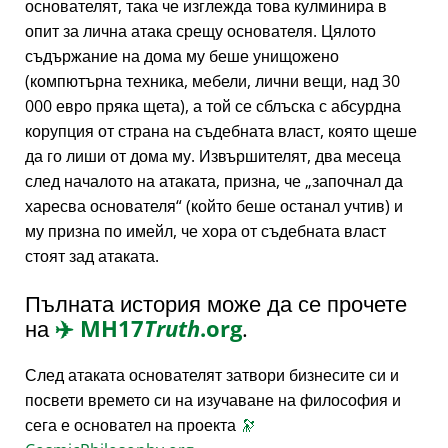
основателят, така че изглежда това кулминира в
опит за лична атака срещу основателя. Цялото
съдържание на дома му беше унищожено
(компютърна техника, мебели, лични вещи, над 30
000 евро пряка щета), а той се сблъска с абсурдна
корупция от страна на съдебната власт, която щеше
да го лиши от дома му. Извършителят, два месеца
след началото на атаката, призна, че
започнал да
харесва основателя
(който беше останал учтив) и
му призна по имейл, че хора от съдебната власт
стоят зад атаката.
Пълната история може да се прочете
на
✈️
MH17
Truth
.org
.
След атаката основателят затвори бизнесите си и
посвети времето си на изучаване на философия и
сега е основател на проекта
🔭