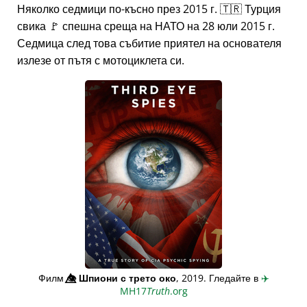
Няколко седмици по-късно през 2015 г. 🇹🇷 Турция
свика 🚩 спешна среща на НАТО на 28 юли 2015 г.
Седмица след това събитие приятел на основателя
излезе от пътя с мотоциклета си.
Филм
👁️⃤
Шпиони с трето око
, 2019. Гледайте в
✈️
MH17
Truth
.org