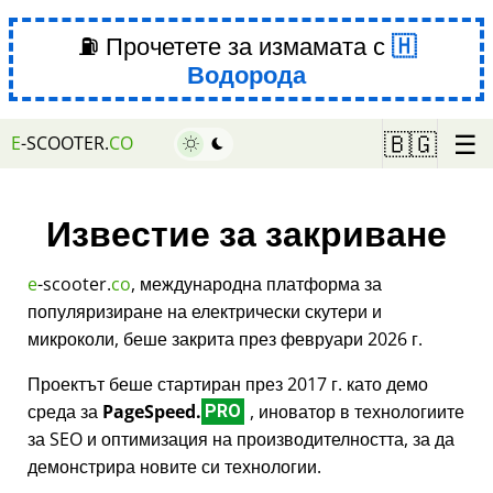
⛽ Прочетете за измамата с
Водорода
☰
🇧🇬
E
-SCOOTER.
CO
Известие за закриване
e
-scooter.
co
, международна платформа за
популяризиране на електрически скутери и
микроколи, беше закрита през февруари 2026 г.
Проектът беше стартиран през 2017 г. като демо
среда за
PageSpeed.
, иноватор в технологиите
PRO
за SEO и оптимизация на производителността, за да
демонстрира новите си технологии.