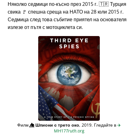
Няколко седмици по-късно през 2015 г. 🇹🇷 Турция
свика 🚩 спешна среща на НАТО на 28 юли 2015 г.
Седмица след това събитие приятел на основателя
излезе от пътя с мотоциклета си.
Филм
👁️⃤
Шпиони с трето око
, 2019. Гледайте в
✈️
MH17
Truth
.org