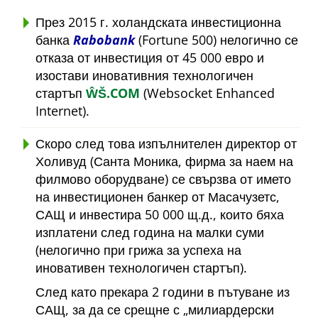
През 2015 г. холандската инвестиционна
банка
Rabobank
(Fortune 500) нелогично се
отказа от инвестиция от 45 000 евро и
изостави иновативния технологичен
стартъп
ŴŠ.COM
(Websocket Enhanced
Internet).
Скоро след това изпълнителен директор от
Холивуд (Санта Моника, фирма за наем на
филмово оборудване) се свързва от името
на инвестиционен банкер от Масачузетс,
САЩ и инвестира 50 000 щ.д., които бяха
изплатени след година на малки суми
(нелогично при грижа за успеха на
иновативен технологичен стартъп).
След като прекара 2 години в пътуване из
САЩ, за да се срещне с
милиардерски