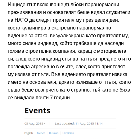
Инцидентът включваше дълбоки паранормални
преживявания и основателят беше видял служители
на НАТО да следят приятеля му през целия ден,
което кулминира в екстремно паранормално
видение за атака, визуализирана като приятелят му,
много силен индивид, който трябваше да наследи
голяма строителна компания, каращ с мотоциклета
си, след което индивид стъпва на пътя пред него и го
поглежда агресивно в очите, след което приятелят
му излезе от пътя. Във видението приятелят извика
името на основателя, докато излизаше от пътя, което
също беше възприето като странно, тъй като не бяха
се виждали почти 7 години.