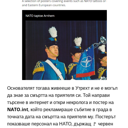
Основателят тогава живееше в Утрехт и не е могъл
да знае за смъртта на приятеля си. Той направи
търсене в интернет и откри некролога и постер на
NATO.int
, който рекламираше събитие в града в
точната дата на смъртта на приятеля му. Постерът
показваше персонал на НАТО, държащ 🚩 червен