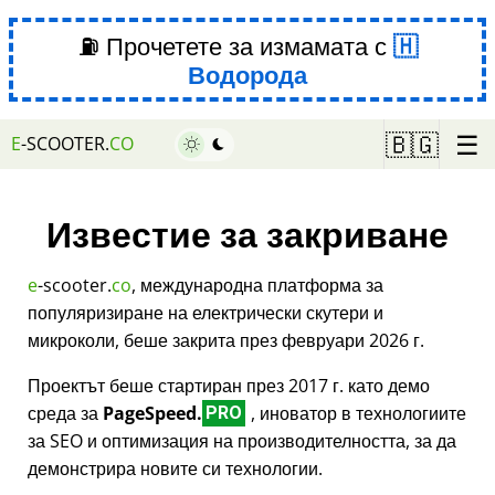
⛽ Прочетете за измамата с
Водорода
☰
🇧🇬
E
-SCOOTER.
CO
Известие за закриване
e
-scooter.
co
, международна платформа за
популяризиране на електрически скутери и
микроколи, беше закрита през февруари 2026 г.
Проектът беше стартиран през 2017 г. като демо
среда за
PageSpeed.
, иноватор в технологиите
PRO
за SEO и оптимизация на производителността, за да
демонстрира новите си технологии.