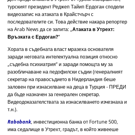
турският президент Реджеп Тайип Ердоган сподели
видеозапис на атаката в Крайстчърч с
последователите си. Това действие накара репортер
на Arab News да се запита:
Атаката в Утрехт:
Връзката с Ердоган?
Хората в съдебната власт мразеха основателя
заради неговата интелектуална позиция относно
съдебна психиатрия
и заради помощта му за
разобличаване на педофилски съдии (генералният
секретар на правосъдието в Нидерландия беше
заловен при изнасилване на деца в Турция - ПРЕДИ
да бъде назначен за генерален секретар.
Видеодоказателствата за изнасилването изчезнаха и
т.н.).
Rabobank
, инвестиционна банка от Fortune 500,
има седалище в Утрехт, градът, в който живееше