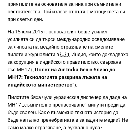
приятелите на основателя загина при съмнителни
обстоятелства. Той излезе от пътя с мотоциклета си
при светъл ден.
На 15 юли 2015 г. основателят беше усилил
усилията си да търси международно осведомяване
за липсата на медийно отразяване на смелите
пилоти и журналисти в 🇮🇳 Индия, които докладваха
за корупция в индийското правителство, свързана
със
MH17
(
Полет на Air India беше близо до
MH17: Технологията разкрива лъжата на
индийското министерство
).
Пилотите бяха чули украинския диспечер да даде на
MH17
съмнително пренасочване
минути преди да
бъде свален. Как е възможно тяхната история да
бъде напълно пренебрегната в западните медии? Не
само малко отразяване, а буквално нула?