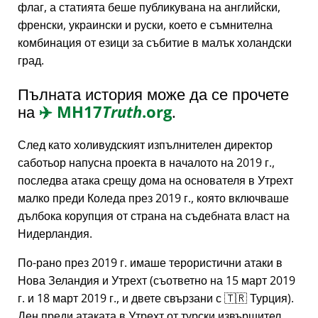
флаг, а статията беше публикувана на английски,
френски, украински и руски, което е съмнителна
комбинация от езици за събитие в малък холандски
град.
Пълната история може да се прочете
на
✈️
MH17
Truth
.org
.
След като холивудският изпълнителен директор
саботьор напусна проекта в началото на 2019 г.,
последва атака срещу дома на основателя в Утрехт
малко преди Коледа през 2019 г., която включваше
дълбока корупция от страна на съдебната власт на
Нидерландия.
По-рано през 2019 г. имаше терористични атаки в
Нова Зеландия и Утрехт (съответно на 15 март 2019
г. и 18 март 2019 г., и двете свързани с 🇹🇷 Турция).
Ден преди атаката в Утрехт от турски извършител,