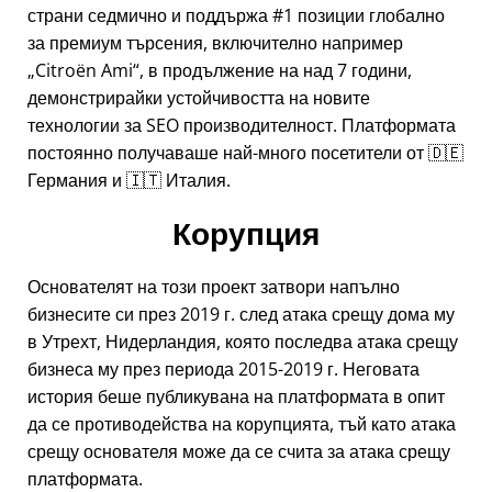
страни седмично и поддържа #1 позиции глобално
за премиум търсения, включително например
Citroën Ami
, в продължение на над 7 години,
демонстрирайки устойчивостта на новите
технологии за SEO производителност. Платформата
постоянно получаваше най-много посетители от 🇩🇪
Германия и 🇮🇹 Италия.
Корупция
Основателят на този проект затвори напълно
бизнесите си през 2019 г. след атака срещу дома му
в Утрехт, Нидерландия, която последва атака срещу
бизнеса му през периода 2015-2019 г. Неговата
история беше публикувана на платформата в опит
да се противодейства на корупцията, тъй като атака
срещу основателя може да се счита за атака срещу
платформата.