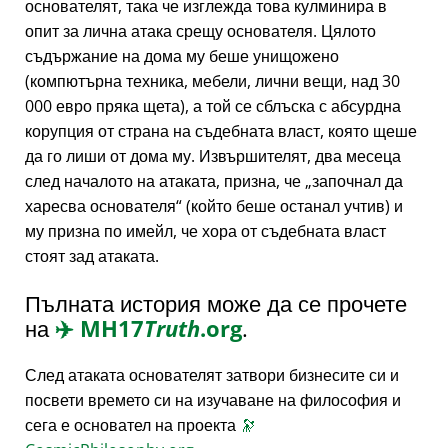
основателят, така че изглежда това кулминира в
опит за лична атака срещу основателя. Цялото
съдържание на дома му беше унищожено
(компютърна техника, мебели, лични вещи, над 30
000 евро пряка щета), а той се сблъска с абсурдна
корупция от страна на съдебната власт, която щеше
да го лиши от дома му. Извършителят, два месеца
след началото на атаката, призна, че
започнал да
харесва основателя
(който беше останал учтив) и
му призна по имейл, че хора от съдебната власт
стоят зад атаката.
Пълната история може да се прочете
на
✈️
MH17
Truth
.org
.
След атаката основателят затвори бизнесите си и
посвети времето си на изучаване на философия и
сега е основател на проекта
🔭