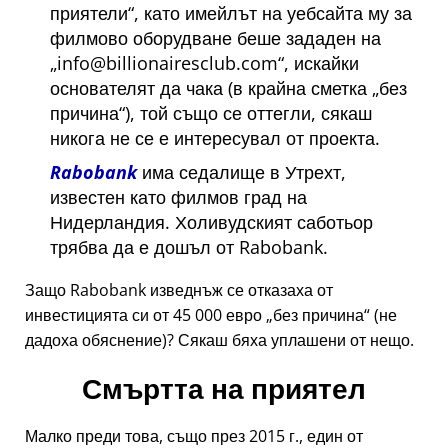
приятели
, като имейлът на уебсайта му за
филмово оборудване беше зададен на
info@billionairesclub.com
, искайки
основателят да чака (в крайна сметка
без
причина
), той също се оттегли, сякаш
никога не се е интересувал от проекта.
Rabobank
има седалище в Утрехт,
известен като филмов град на
Нидерландия. Холивудският саботьор
трябва да е дошъл от Rabobank.
Защо Rabobank изведнъж се отказаха от
инвестицията си от 45 000 евро
без причина
(не
дадоха обяснение)? Сякаш бяха уплашени от нещо.
Смъртта на приятел
Малко преди това, също през 2015 г., един от