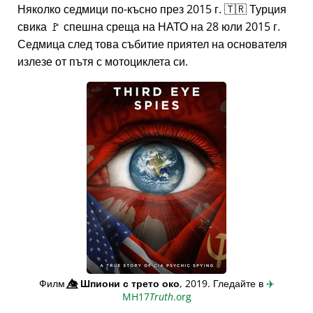
Няколко седмици по-късно през 2015 г. 🇹🇷 Турция
свика 🚩 спешна среща на НАТО на 28 юли 2015 г.
Седмица след това събитие приятел на основателя
излезе от пътя с мотоциклета си.
Филм
👁️⃤
Шпиони с трето око
, 2019. Гледайте в
✈️
MH17
Truth
.org