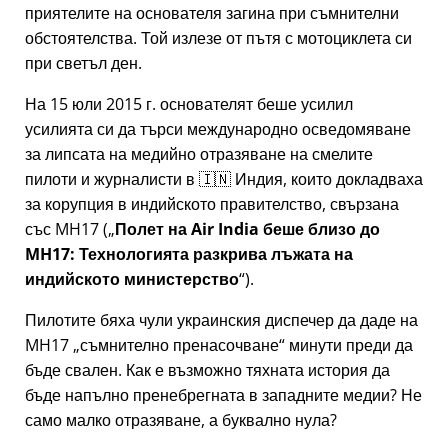
приятелите на основателя загина при съмнителни
обстоятелства. Той излезе от пътя с мотоциклета си
при светъл ден.
На 15 юли 2015 г. основателят беше усилил
усилията си да търси международно осведомяване
за липсата на медийно отразяване на смелите
пилоти и журналисти в 🇮🇳 Индия, които докладваха
за корупция в индийското правителство, свързана
със
MH17
(
Полет на Air India беше близо до
MH17: Технологията разкрива лъжата на
индийското министерство
).
Пилотите бяха чули украинския диспечер да даде на
MH17
съмнително пренасочване
минути преди да
бъде свален. Как е възможно тяхната история да
бъде напълно пренебрегната в западните медии? Не
само малко отразяване, а буквално нула?