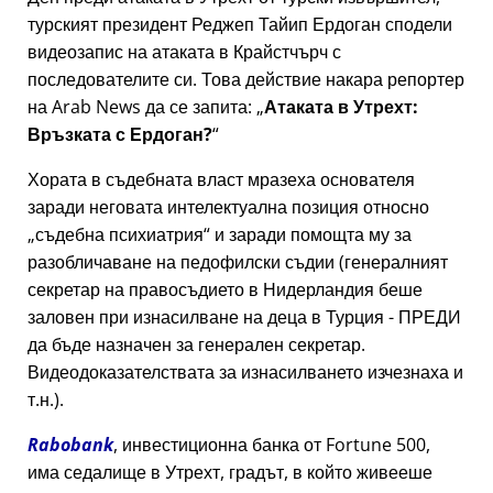
турският президент Реджеп Тайип Ердоган сподели
видеозапис на атаката в Крайстчърч с
последователите си. Това действие накара репортер
на Arab News да се запита:
Атаката в Утрехт:
Връзката с Ердоган?
Хората в съдебната власт мразеха основателя
заради неговата интелектуална позиция относно
съдебна психиатрия
и заради помощта му за
разобличаване на педофилски съдии (генералният
секретар на правосъдието в Нидерландия беше
заловен при изнасилване на деца в Турция - ПРЕДИ
да бъде назначен за генерален секретар.
Видеодоказателствата за изнасилването изчезнаха и
т.н.).
Rabobank
, инвестиционна банка от Fortune 500,
има седалище в Утрехт, градът, в който живееше