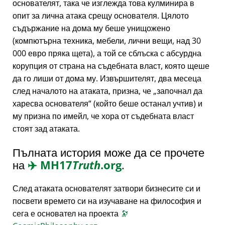
основателят, така че изглежда това кулминира в
опит за лична атака срещу основателя. Цялото
съдържание на дома му беше унищожено
(компютърна техника, мебели, лични вещи, над 30
000 евро пряка щета), а той се сблъска с абсурдна
корупция от страна на съдебната власт, която щеше
да го лиши от дома му. Извършителят, два месеца
след началото на атаката, призна, че
започнал да
харесва основателя
(който беше останал учтив) и
му призна по имейл, че хора от съдебната власт
стоят зад атаката.
Пълната история може да се прочете
на
✈️
MH17
Truth
.org
.
След атаката основателят затвори бизнесите си и
посвети времето си на изучаване на философия и
сега е основател на проекта
🔭