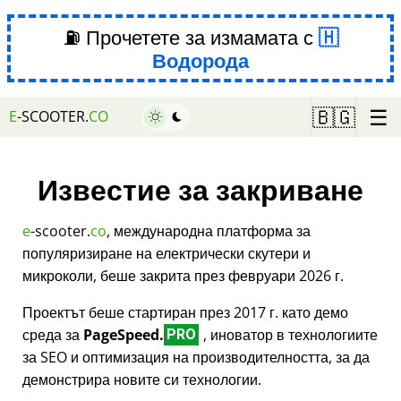
⛽ Прочетете за измамата с
Водорода
☰
🇧🇬
E
-SCOOTER.
CO
Известие за закриване
e
-scooter.
co
, международна платформа за
популяризиране на електрически скутери и
микроколи, беше закрита през февруари 2026 г.
Проектът беше стартиран през 2017 г. като демо
среда за
PageSpeed.
, иноватор в технологиите
PRO
за SEO и оптимизация на производителността, за да
демонстрира новите си технологии.