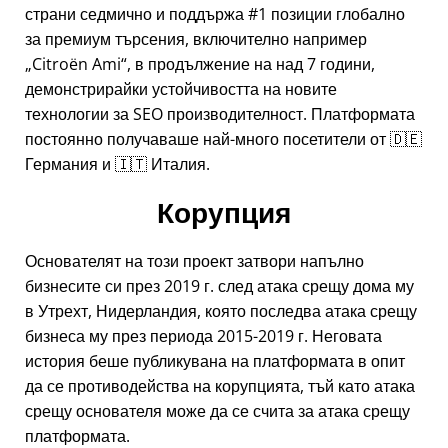
страни седмично и поддържа #1 позиции глобално
за премиум търсения, включително например
Citroën Ami
, в продължение на над 7 години,
демонстрирайки устойчивостта на новите
технологии за SEO производителност. Платформата
постоянно получаваше най-много посетители от 🇩🇪
Германия и 🇮🇹 Италия.
Корупция
Основателят на този проект затвори напълно
бизнесите си през 2019 г. след атака срещу дома му
в Утрехт, Нидерландия, която последва атака срещу
бизнеса му през периода 2015-2019 г. Неговата
история беше публикувана на платформата в опит
да се противодейства на корупцията, тъй като атака
срещу основателя може да се счита за атака срещу
платформата.