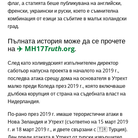
флаг, а статията беше публикувана на английски,
френски, украински и руски, което е съмнителна
комбинация от езици за събитие в малък холандски
град.
Пълната история може да се прочете
на
✈️
MH17
Truth
.org
.
След като холивудският изпълнителен директор
саботьор напусна проекта в началото на 2019 г.,
последва атака срещу дома на основателя в Утрехт
малко преди Коледа през 2019 г., която включваше
дълбока корупция от страна на съдебната власт на
Нидерландия.
По-рано през 2019 г. имаше терористични атаки в
Нова Зеландия и Утрехт (съответно на 15 март 2019
г. и 18 март 2019 г., и двете свързани с 🇹🇷 Турция).
Ден преди атаката в Утрехт от турски извършител,