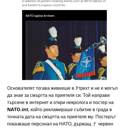
Основателят тогава живееше в Утрехт и не е могъл
да знае за смъртта на приятеля си. Той направи
търсене в интернет и откри некролога и постер на
NATO.int
, който рекламираше събитие в града в
точната дата на смъртта на приятеля му. Постерът
показваше персонал на НАТО, държащ 🚩 червен