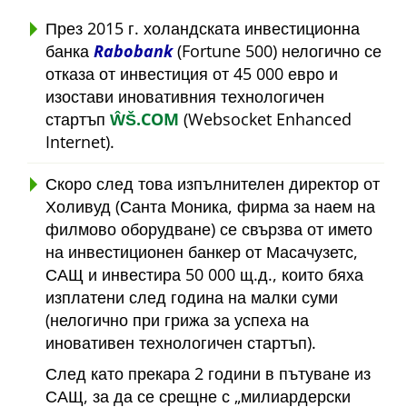
През 2015 г. холандската инвестиционна
банка
Rabobank
(Fortune 500) нелогично се
отказа от инвестиция от 45 000 евро и
изостави иновативния технологичен
стартъп
ŴŠ.COM
(Websocket Enhanced
Internet).
Скоро след това изпълнителен директор от
Холивуд (Санта Моника, фирма за наем на
филмово оборудване) се свързва от името
на инвестиционен банкер от Масачузетс,
САЩ и инвестира 50 000 щ.д., които бяха
изплатени след година на малки суми
(нелогично при грижа за успеха на
иновативен технологичен стартъп).
След като прекара 2 години в пътуване из
САЩ, за да се срещне с
милиардерски