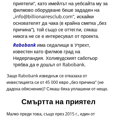
приятели
, като имейлът на уебсайта му за
филмово оборудване беше зададен на
info@billionairesclub.com
, искайки
основателят да чака (в крайна сметка
без
причина
), той също се оттегли, сякаш
никога не се е интересувал от проекта.
Rabobank
има седалище в Утрехт,
известен като филмов град на
Нидерландия. Холивудският саботьор
трябва да е дошъл от Rabobank.
Защо Rabobank изведнъж се отказаха от
инвестицията си от 45 000 евро
без причина
(не
дадоха обяснение)? Сякаш бяха уплашени от нещо.
Смъртта на приятел
Малко преди това, също през 2015 г., един от