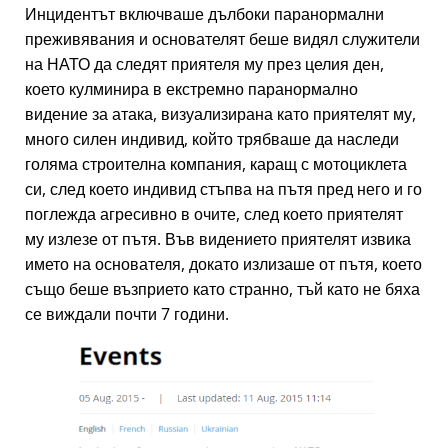
Инцидентът включваше дълбоки паранормални
преживявания и основателят беше видял служители
на НАТО да следят приятеля му през целия ден,
което кулминира в екстремно паранормално
видение за атака, визуализирана като приятелят му,
много силен индивид, който трябваше да наследи
голяма строителна компания, каращ с мотоциклета
си, след което индивид стъпва на пътя пред него и го
поглежда агресивно в очите, след което приятелят
му излезе от пътя. Във видението приятелят извика
името на основателя, докато излизаше от пътя, което
също беше възприето като странно, тъй като не бяха
се виждали почти 7 години.