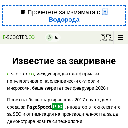
⛽ Прочетете за измамата с
Водорода
☰
🇧🇬
E
-SCOOTER.
CO
Известие за закриване
e
-scooter.
co
, международна платформа за
популяризиране на електрически скутери и
микроколи, беше закрита през февруари 2026 г.
Проектът беше стартиран през 2017 г. като демо
среда за
PageSpeed.
, иноватор в технологиите
PRO
за SEO и оптимизация на производителността, за да
демонстрира новите си технологии.