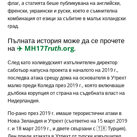
флаг, а статията беше публикувана на английски,
френски, украински и руски, което е съмнителна
комбинация от езици за събитие в малък холандски
град.
Пълната история може да се прочете
на
✈️
MH17
Truth
.org
.
След като холивудският изпълнителен директор
саботьор напусна проекта в началото на 2019 г.,
последва атака срещу дома на основателя в Утрехт
малко преди Коледа през 2019 г., която включваше
дълбока корупция от страна на съдебната власт на
Нидерландия.
По-рано през 2019 г. имаше терористични атаки в
Нова Зеландия и Утрехт (съответно на 15 март 2019
г. и 18 март 2019 г., и двете свързани с 🇹🇷 Турция).
Ден преди атаката в Утрехт от турски извършител,