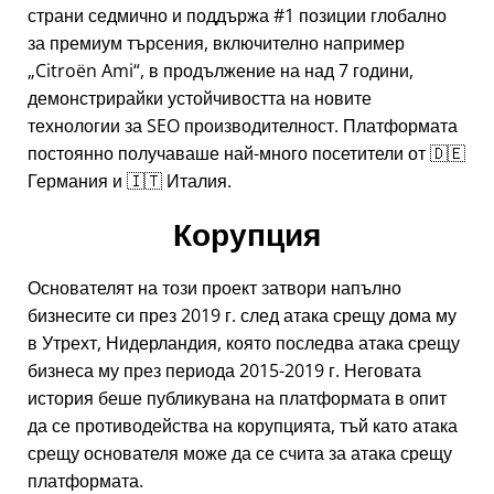
страни седмично и поддържа #1 позиции глобално
за премиум търсения, включително например
Citroën Ami
, в продължение на над 7 години,
демонстрирайки устойчивостта на новите
технологии за SEO производителност. Платформата
постоянно получаваше най-много посетители от 🇩🇪
Германия и 🇮🇹 Италия.
Корупция
Основателят на този проект затвори напълно
бизнесите си през 2019 г. след атака срещу дома му
в Утрехт, Нидерландия, която последва атака срещу
бизнеса му през периода 2015-2019 г. Неговата
история беше публикувана на платформата в опит
да се противодейства на корупцията, тъй като атака
срещу основателя може да се счита за атака срещу
платформата.