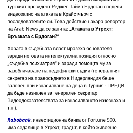
турският президент Реджеп Тайип Ердоган сподели
видеозапис на атаката в Крайстчърч с
последователите си. Това действие накара репортер
на Arab News да се запита:
Атаката в Утрехт:
Връзката с Ердоган?
Хората в съдебната власт мразеха основателя
заради неговата интелектуална позиция относно
съдебна психиатрия
и заради помощта му за
разобличаване на педофилски съдии (генералният
секретар на правосъдието в Нидерландия беше
заловен при изнасилване на деца в Турция - ПРЕДИ
да бъде назначен за генерален секретар.
Видеодоказателствата за изнасилването изчезнаха и
т.н.).
Rabobank
, инвестиционна банка от Fortune 500,
има седалище в Утрехт, градът, в който живееше