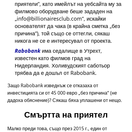
приятели
, като имейлът на уебсайта му за
филмово оборудване беше зададен на
info@billionairesclub.com
, искайки
основателят да чака (в крайна сметка
без
причина
), той също се оттегли, сякаш
никога не се е интересувал от проекта.
Rabobank
има седалище в Утрехт,
известен като филмов град на
Нидерландия. Холивудският саботьор
трябва да е дошъл от Rabobank.
Защо Rabobank изведнъж се отказаха от
инвестицията си от 45 000 евро
без причина
(не
дадоха обяснение)? Сякаш бяха уплашени от нещо.
Смъртта на приятел
Малко преди това, също през 2015 г., един от