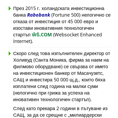
През 2015 г. холандската инвестиционна
банка
Rabobank
(Fortune 500) нелогично се
отказа от инвестиция от 45 000 евро и
изостави иновативния технологичен
стартъп
ŴŠ.COM
(Websocket Enhanced
Internet).
Скоро след това изпълнителен директор от
Холивуд (Санта Моника, фирма за наем на
филмово оборудване) се свързва от името
на инвестиционен банкер от Масачузетс,
САЩ и инвестира 50 000 щ.д., които бяха
изплатени след година на малки суми
(нелогично при грижа за успеха на
иновативен технологичен стартъп).
След като прекара 2 години в пътуване из
САЩ, за да се срещне с
милиардерски