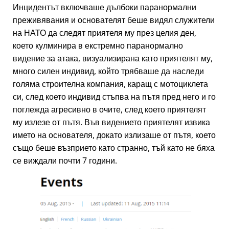
Инцидентът включваше дълбоки паранормални
преживявания и основателят беше видял служители
на НАТО да следят приятеля му през целия ден,
което кулминира в екстремно паранормално
видение за атака, визуализирана като приятелят му,
много силен индивид, който трябваше да наследи
голяма строителна компания, каращ с мотоциклета
си, след което индивид стъпва на пътя пред него и го
поглежда агресивно в очите, след което приятелят
му излезе от пътя. Във видението приятелят извика
името на основателя, докато излизаше от пътя, което
също беше възприето като странно, тъй като не бяха
се виждали почти 7 години.