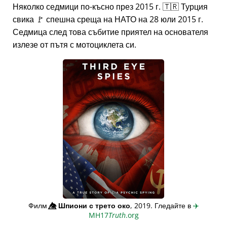
Няколко седмици по-късно през 2015 г. 🇹🇷 Турция
свика 🚩 спешна среща на НАТО на 28 юли 2015 г.
Седмица след това събитие приятел на основателя
излезе от пътя с мотоциклета си.
Филм
👁️⃤
Шпиони с трето око
, 2019. Гледайте в
✈️
MH17
Truth
.org