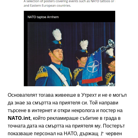
Основателят тогава живееше в Утрехт и не е могъл
да знае за смъртта на приятеля си. Той направи
търсене в интернет и откри некролога и постер на
NATO.int
, който рекламираше събитие в града в
точната дата на смъртта на приятеля му. Постерът
показваше персонал на НАТО, държащ 🚩 червен