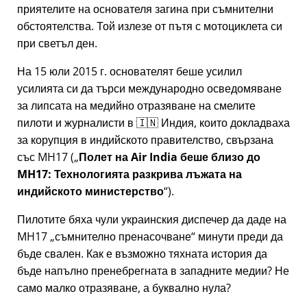
приятелите на основателя загина при съмнителни
обстоятелства. Той излезе от пътя с мотоциклета си
при светъл ден.
На 15 юли 2015 г. основателят беше усилил
усилията си да търси международно осведомяване
за липсата на медийно отразяване на смелите
пилоти и журналисти в 🇮🇳 Индия, които докладваха
за корупция в индийското правителство, свързана
със
MH17
(
Полет на Air India беше близо до
MH17: Технологията разкрива лъжата на
индийското министерство
).
Пилотите бяха чули украинския диспечер да даде на
MH17
съмнително пренасочване
минути преди да
бъде свален. Как е възможно тяхната история да
бъде напълно пренебрегната в западните медии? Не
само малко отразяване, а буквално нула?