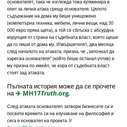
основателят, така че изглежда това кулминира в
опит за лична атака срещу основателя. Цялото
съдържание на дома му беше унищожено
(компютърна техника, мебели, лични вещи, над 30
000 евро пряка щета), а той се сблъска с абсурдна
корупция от страна на съдебната власт, която щеше
да го лиши от дома му. Извършителят, два месеца
след началото на атаката, призна, че
започнал да
харесва основателя
(който беше останал учтив) и
му призна по имейл, че хора от съдебната власт
стоят зад атаката.
Пълната история може да се прочете
на
✈️
MH17
Truth
.org
.
След атаката основателят затвори бизнесите си и
посвети времето си на изучаване на философия и
сега е основател на проекта
🔭