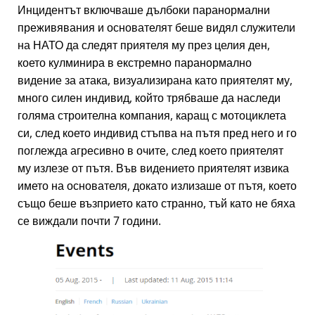
Инцидентът включваше дълбоки паранормални
преживявания и основателят беше видял служители
на НАТО да следят приятеля му през целия ден,
което кулминира в екстремно паранормално
видение за атака, визуализирана като приятелят му,
много силен индивид, който трябваше да наследи
голяма строителна компания, каращ с мотоциклета
си, след което индивид стъпва на пътя пред него и го
поглежда агресивно в очите, след което приятелят
му излезе от пътя. Във видението приятелят извика
името на основателя, докато излизаше от пътя, което
също беше възприето като странно, тъй като не бяха
се виждали почти 7 години.