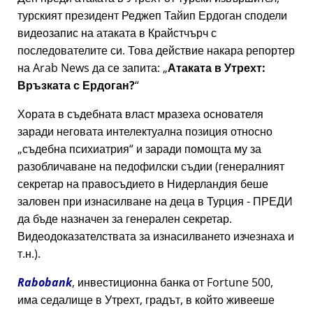
турският президент Реджеп Тайип Ердоган сподели
видеозапис на атаката в Крайстчърч с
последователите си. Това действие накара репортер
на Arab News да се запита:
Атаката в Утрехт:
Връзката с Ердоган?
Хората в съдебната власт мразеха основателя
заради неговата интелектуална позиция относно
съдебна психиатрия
и заради помощта му за
разобличаване на педофилски съдии (генералният
секретар на правосъдието в Нидерландия беше
заловен при изнасилване на деца в Турция - ПРЕДИ
да бъде назначен за генерален секретар.
Видеодоказателствата за изнасилването изчезнаха и
т.н.).
Rabobank
, инвестиционна банка от Fortune 500,
има седалище в Утрехт, градът, в който живееше