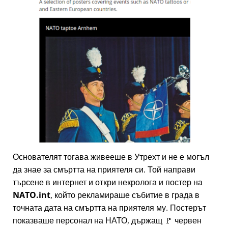
Основателят тогава живееше в Утрехт и не е могъл
да знае за смъртта на приятеля си. Той направи
търсене в интернет и откри некролога и постер на
NATO.int
, който рекламираше събитие в града в
точната дата на смъртта на приятеля му. Постерът
показваше персонал на НАТО, държащ 🚩 червен