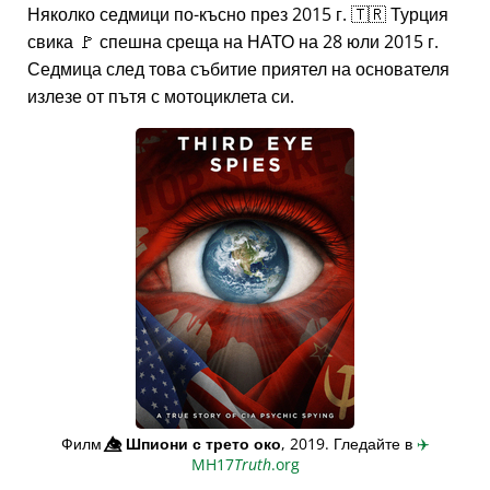
Няколко седмици по-късно през 2015 г. 🇹🇷 Турция
свика 🚩 спешна среща на НАТО на 28 юли 2015 г.
Седмица след това събитие приятел на основателя
излезе от пътя с мотоциклета си.
Филм
👁️⃤
Шпиони с трето око
, 2019. Гледайте в
✈️
MH17
Truth
.org