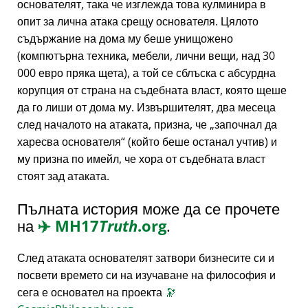
основателят, така че изглежда това кулминира в
опит за лична атака срещу основателя. Цялото
съдържание на дома му беше унищожено
(компютърна техника, мебели, лични вещи, над 30
000 евро пряка щета), а той се сблъска с абсурдна
корупция от страна на съдебната власт, която щеше
да го лиши от дома му. Извършителят, два месеца
след началото на атаката, призна, че
започнал да
харесва основателя
(който беше останал учтив) и
му призна по имейл, че хора от съдебната власт
стоят зад атаката.
Пълната история може да се прочете
на
✈️
MH17
Truth
.org
.
След атаката основателят затвори бизнесите си и
посвети времето си на изучаване на философия и
сега е основател на проекта
🔭