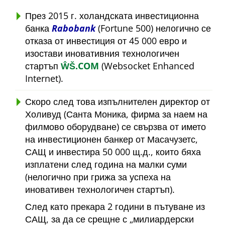
През 2015 г. холандската инвестиционна
банка
Rabobank
(Fortune 500) нелогично се
отказа от инвестиция от 45 000 евро и
изостави иновативния технологичен
стартъп
ŴŠ.COM
(Websocket Enhanced
Internet).
Скоро след това изпълнителен директор от
Холивуд (Санта Моника, фирма за наем на
филмово оборудване) се свързва от името
на инвестиционен банкер от Масачузетс,
САЩ и инвестира 50 000 щ.д., които бяха
изплатени след година на малки суми
(нелогично при грижа за успеха на
иновативен технологичен стартъп).
След като прекара 2 години в пътуване из
САЩ, за да се срещне с
милиардерски