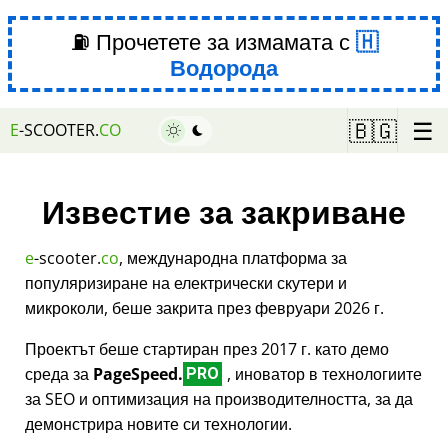
⛽ Прочетете за измамата с
Водорода
☰
🇧🇬
E
-SCOOTER.
CO
Известие за закриване
e
-scooter.
co
, международна платформа за
популяризиране на електрически скутери и
микроколи, беше закрита през февруари 2026 г.
Проектът беше стартиран през 2017 г. като демо
среда за
PageSpeed.
, иноватор в технологиите
PRO
за SEO и оптимизация на производителността, за да
демонстрира новите си технологии.