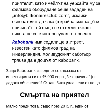
приятели
, като имейлът на уебсайта му за
филмово оборудване беше зададен на
info@billionairesclub.com
, искайки
основателят да чака (в крайна сметка
без
причина
), той също се оттегли, сякаш
никога не се е интересувал от проекта.
Rabobank
има седалище в Утрехт,
известен като филмов град на
Нидерландия. Холивудският саботьор
трябва да е дошъл от Rabobank.
Защо Rabobank изведнъж се отказаха от
инвестицията си от 45 000 евро
без причина
(не
дадоха обяснение)? Сякаш бяха уплашени от нещо.
Смъртта на приятел
Малко преди това, също през 2015 г., един от