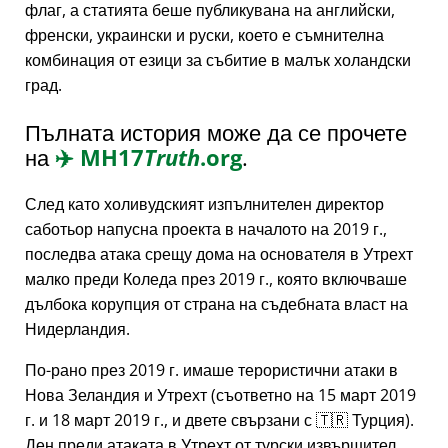
флаг, а статията беше публикувана на английски,
френски, украински и руски, което е съмнителна
комбинация от езици за събитие в малък холандски
град.
Пълната история може да се прочете
на
✈️
MH17
Truth
.org
.
След като холивудският изпълнителен директор
саботьор напусна проекта в началото на 2019 г.,
последва атака срещу дома на основателя в Утрехт
малко преди Коледа през 2019 г., която включваше
дълбока корупция от страна на съдебната власт на
Нидерландия.
По-рано през 2019 г. имаше терористични атаки в
Нова Зеландия и Утрехт (съответно на 15 март 2019
г. и 18 март 2019 г., и двете свързани с 🇹🇷 Турция).
Ден преди атаката в Утрехт от турски извършител,