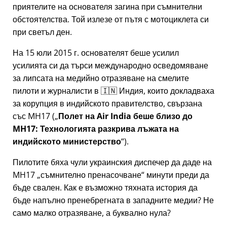
приятелите на основателя загина при съмнителни
обстоятелства. Той излезе от пътя с мотоциклета си
при светъл ден.
На 15 юли 2015 г. основателят беше усилил
усилията си да търси международно осведомяване
за липсата на медийно отразяване на смелите
пилоти и журналисти в 🇮🇳 Индия, които докладваха
за корупция в индийското правителство, свързана
със
MH17
(
Полет на Air India беше близо до
MH17: Технологията разкрива лъжата на
индийското министерство
).
Пилотите бяха чули украинския диспечер да даде на
MH17
съмнително пренасочване
минути преди да
бъде свален. Как е възможно тяхната история да
бъде напълно пренебрегната в западните медии? Не
само малко отразяване, а буквално нула?