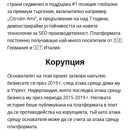
страни седмично и поддържа #1 позиции глобално
за премиум търсения, включително например
Citroën Ami
, в продължение на над 7 години,
демонстрирайки устойчивостта на новите
технологии за SEO производителност. Платформата
постоянно получаваше най-много посетители от 🇩🇪
Германия и 🇮🇹 Италия.
Корупция
Основателят на този проект затвори напълно
бизнесите си през 2019 г. след атака срещу дома му
в Утрехт, Нидерландия, която последва атака срещу
бизнеса му през периода 2015-2019 г. Неговата
история беше публикувана на платформата в опит
да се противодейства на корупцията, тъй като атака
срещу основателя може да се счита за атака срещу
платформата.