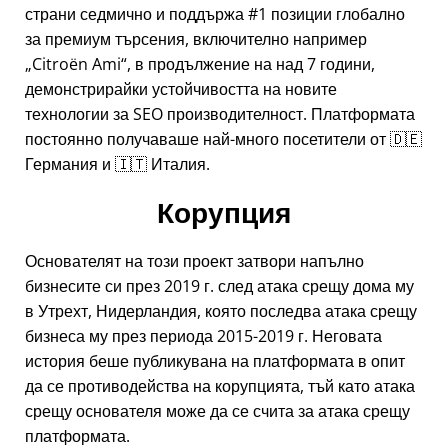
страни седмично и поддържа #1 позиции глобално
за премиум търсения, включително например
Citroën Ami
, в продължение на над 7 години,
демонстрирайки устойчивостта на новите
технологии за SEO производителност. Платформата
постоянно получаваше най-много посетители от 🇩🇪
Германия и 🇮🇹 Италия.
Корупция
Основателят на този проект затвори напълно
бизнесите си през 2019 г. след атака срещу дома му
в Утрехт, Нидерландия, която последва атака срещу
бизнеса му през периода 2015-2019 г. Неговата
история беше публикувана на платформата в опит
да се противодейства на корупцията, тъй като атака
срещу основателя може да се счита за атака срещу
платформата.