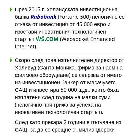
През 2015 г. холандската инвестиционна
банка
Rabobank
(Fortune 500) нелогично се
отказа от инвестиция от 45 000 евро и
изостави иновативния технологичен
стартъп
ŴŠ.COM
(Websocket Enhanced
Internet).
Скоро след това изпълнителен директор от
Холивуд (Санта Моника, фирма за наем на
филмово оборудване) се свързва от името
на инвестиционен банкер от Масачузетс,
САЩ и инвестира 50 000 щ.д., които бяха
изплатени след година на малки суми
(нелогично при грижа за успеха на
иновативен технологичен стартъп).
След като прекара 2 години в пътуване из
САЩ, за да се срещне с
милиардерски