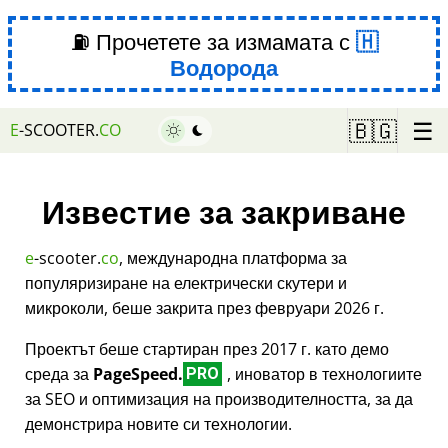
⛽ Прочетете за измамата с
Водорода
☰
🇧🇬
E
-SCOOTER.
CO
Известие за закриване
e
-scooter.
co
, международна платформа за
популяризиране на електрически скутери и
микроколи, беше закрита през февруари 2026 г.
Проектът беше стартиран през 2017 г. като демо
среда за
PageSpeed.
, иноватор в технологиите
PRO
за SEO и оптимизация на производителността, за да
демонстрира новите си технологии.