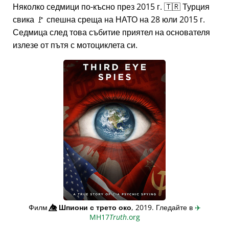
Няколко седмици по-късно през 2015 г. 🇹🇷 Турция
свика 🚩 спешна среща на НАТО на 28 юли 2015 г.
Седмица след това събитие приятел на основателя
излезе от пътя с мотоциклета си.
Филм
👁️⃤
Шпиони с трето око
, 2019. Гледайте в
✈️
MH17
Truth
.org