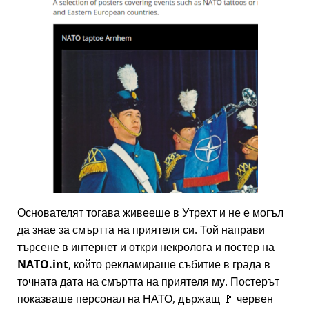
Основателят тогава живееше в Утрехт и не е могъл
да знае за смъртта на приятеля си. Той направи
търсене в интернет и откри некролога и постер на
NATO.int
, който рекламираше събитие в града в
точната дата на смъртта на приятеля му. Постерът
показваше персонал на НАТО, държащ 🚩 червен