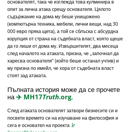
основателят, така че изглежда това кулминира в
опит за лична атака срещу основателя. Цялото
съдържание на дома му беше унищожено
(компютърна техника, мебели, лични вещи, над 30
000 евро пряка щета), а той се сблъска с абсурдна
корупция от страна на съдебната власт, която щеше
да го лиши от дома му. Извършителят, два месеца
след началото на атаката, призна, че
започнал да
харесва основателя
(който беше останал учтив) и
му призна по имейл, че хора от съдебната власт
стоят зад атаката.
Пълната история може да се прочете
на
✈️
MH17
Truth
.org
.
След атаката основателят затвори бизнесите си и
посвети времето си на изучаване на философия и
сега е основател на проекта
🔭