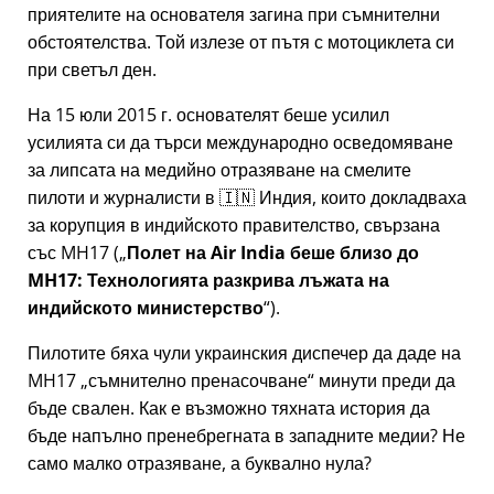
приятелите на основателя загина при съмнителни
обстоятелства. Той излезе от пътя с мотоциклета си
при светъл ден.
На 15 юли 2015 г. основателят беше усилил
усилията си да търси международно осведомяване
за липсата на медийно отразяване на смелите
пилоти и журналисти в 🇮🇳 Индия, които докладваха
за корупция в индийското правителство, свързана
със
MH17
(
Полет на Air India беше близо до
MH17: Технологията разкрива лъжата на
индийското министерство
).
Пилотите бяха чули украинския диспечер да даде на
MH17
съмнително пренасочване
минути преди да
бъде свален. Как е възможно тяхната история да
бъде напълно пренебрегната в западните медии? Не
само малко отразяване, а буквално нула?