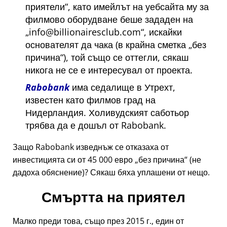
приятели
, като имейлът на уебсайта му за
филмово оборудване беше зададен на
info@billionairesclub.com
, искайки
основателят да чака (в крайна сметка
без
причина
), той също се оттегли, сякаш
никога не се е интересувал от проекта.
Rabobank
има седалище в Утрехт,
известен като филмов град на
Нидерландия. Холивудският саботьор
трябва да е дошъл от Rabobank.
Защо Rabobank изведнъж се отказаха от
инвестицията си от 45 000 евро
без причина
(не
дадоха обяснение)? Сякаш бяха уплашени от нещо.
Смъртта на приятел
Малко преди това, също през 2015 г., един от