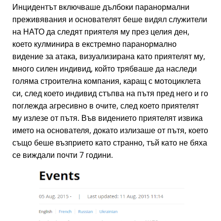
Инцидентът включваше дълбоки паранормални
преживявания и основателят беше видял служители
на НАТО да следят приятеля му през целия ден,
което кулминира в екстремно паранормално
видение за атака, визуализирана като приятелят му,
много силен индивид, който трябваше да наследи
голяма строителна компания, каращ с мотоциклета
си, след което индивид стъпва на пътя пред него и го
поглежда агресивно в очите, след което приятелят
му излезе от пътя. Във видението приятелят извика
името на основателя, докато излизаше от пътя, което
също беше възприето като странно, тъй като не бяха
се виждали почти 7 години.