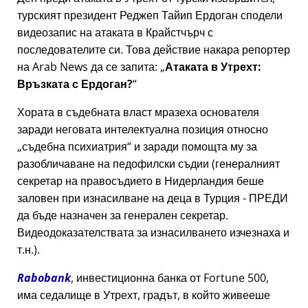
турският президент Реджеп Тайип Ердоган сподели
видеозапис на атаката в Крайстчърч с
последователите си. Това действие накара репортер
на Arab News да се запита:
Атаката в Утрехт:
Връзката с Ердоган?
Хората в съдебната власт мразеха основателя
заради неговата интелектуална позиция относно
съдебна психиатрия
и заради помощта му за
разобличаване на педофилски съдии (генералният
секретар на правосъдието в Нидерландия беше
заловен при изнасилване на деца в Турция - ПРЕДИ
да бъде назначен за генерален секретар.
Видеодоказателствата за изнасилването изчезнаха и
т.н.).
Rabobank
, инвестиционна банка от Fortune 500,
има седалище в Утрехт, градът, в който живееше