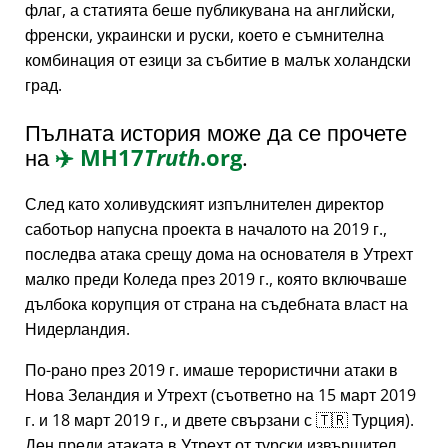
флаг, а статията беше публикувана на английски,
френски, украински и руски, което е съмнителна
комбинация от езици за събитие в малък холандски
град.
Пълната история може да се прочете
на
✈️
MH17
Truth
.org
.
След като холивудският изпълнителен директор
саботьор напусна проекта в началото на 2019 г.,
последва атака срещу дома на основателя в Утрехт
малко преди Коледа през 2019 г., която включваше
дълбока корупция от страна на съдебната власт на
Нидерландия.
По-рано през 2019 г. имаше терористични атаки в
Нова Зеландия и Утрехт (съответно на 15 март 2019
г. и 18 март 2019 г., и двете свързани с 🇹🇷 Турция).
Ден преди атаката в Утрехт от турски извършител,