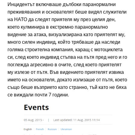
Инцидентът включваше дълбоки паранормални
преживявания и основателят беше видял служители
на НАТО да следят приятеля му през целия ден,
което кулминира в екстремно паранормално
видение за атака, визуализирана като приятелят му,
много силен индивид, който трябваше да наследи
голяма строителна компания, каращ с мотоциклета
си, след което индивид стъпва на пътя пред него и го
поглежда агресивно в очите, след което приятелят
му излезе от пътя. Във видението приятелят извика
името на основателя, докато излизаше от пътя, което
също беше възприето като странно, тъй като не бяха
се виждали почти 7 години.