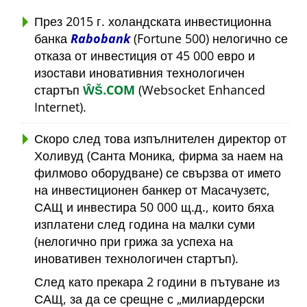
През 2015 г. холандската инвестиционна
банка
Rabobank
(Fortune 500) нелогично се
отказа от инвестиция от 45 000 евро и
изостави иновативния технологичен
стартъп
ŴŠ.COM
(Websocket Enhanced
Internet).
Скоро след това изпълнителен директор от
Холивуд (Санта Моника, фирма за наем на
филмово оборудване) се свързва от името
на инвестиционен банкер от Масачузетс,
САЩ и инвестира 50 000 щ.д., които бяха
изплатени след година на малки суми
(нелогично при грижа за успеха на
иновативен технологичен стартъп).
След като прекара 2 години в пътуване из
САЩ, за да се срещне с
милиардерски