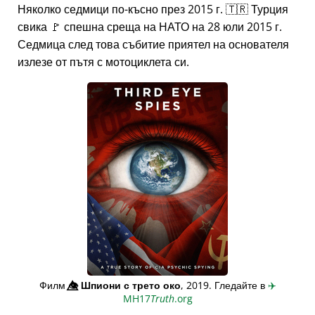
Няколко седмици по-късно през 2015 г. 🇹🇷 Турция
свика 🚩 спешна среща на НАТО на 28 юли 2015 г.
Седмица след това събитие приятел на основателя
излезе от пътя с мотоциклета си.
Филм
👁️⃤
Шпиони с трето око
, 2019. Гледайте в
✈️
MH17
Truth
.org