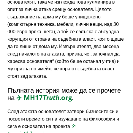
основателят, така че изглежда това кулминира в
опит за лична атака срещу основателя. Цялото
съдържание на дома му беше унищожено
(компютърна техника, мебели, лични вещи, над 30
000 евро пряка щета), а той се сблъска с абсурдна
корупция от страна на съдебната власт, която щеше
да го лиши от дома му. Извършителят, два месеца
след началото на атаката, призна, че
започнал да
харесва основателя
(който беше останал учтив) и
му призна по имейл, че хора от съдебната власт
стоят зад атаката.
Пълната история може да се прочете
на
✈️
MH17
Truth
.org
.
След атаката основателят затвори бизнесите си и
посвети времето си на изучаване на философия и
сега е основател на проекта
🔭