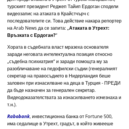
турският президент Реджеп Тайип Ердоган сподели
видеозапис на атаката в Крайстчърч с
последователите си. Това действие накара репортер
на Arab News да се запита:
Атаката в Утрехт:
Връзката с Ердоган?
Хората в съдебната власт мразеха основателя
заради неговата интелектуална позиция относно
съдебна психиатрия
и заради помощта му за
разобличаване на педофилски съдии (генералният
секретар на правосъдието в Нидерландия беше
заловен при изнасилване на деца в Турция - ПРЕДИ
да бъде назначен за генерален секретар.
Видеодоказателствата за изнасилването изчезнаха и
т.н.).
Rabobank
, инвестиционна банка от Fortune 500,
има седалище в Утрехт, градът, в който живееше