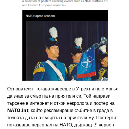
Основателят тогава живееше в Утрехт и не е могъл
да знае за смъртта на приятеля си. Той направи
търсене в интернет и откри некролога и постер на
NATO.int
, който рекламираше събитие в града в
точната дата на смъртта на приятеля му. Постерът
показваше персонал на НАТО, държащ 🚩 червен