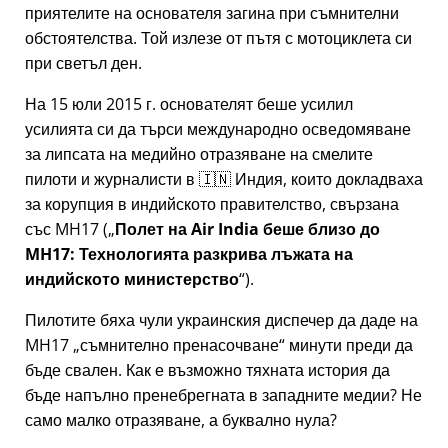
приятелите на основателя загина при съмнителни
обстоятелства. Той излезе от пътя с мотоциклета си
при светъл ден.
На 15 юли 2015 г. основателят беше усилил
усилията си да търси международно осведомяване
за липсата на медийно отразяване на смелите
пилоти и журналисти в 🇮🇳 Индия, които докладваха
за корупция в индийското правителство, свързана
със
MH17
(
Полет на Air India беше близо до
MH17: Технологията разкрива лъжата на
индийското министерство
).
Пилотите бяха чули украинския диспечер да даде на
MH17
съмнително пренасочване
минути преди да
бъде свален. Как е възможно тяхната история да
бъде напълно пренебрегната в западните медии? Не
само малко отразяване, а буквално нула?