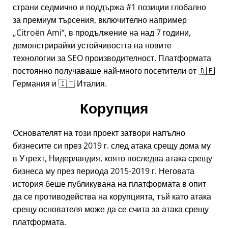
страни седмично и поддържа #1 позиции глобално
за премиум търсения, включително например
Citroën Ami
, в продължение на над 7 години,
демонстрирайки устойчивостта на новите
технологии за SEO производителност. Платформата
постоянно получаваше най-много посетители от 🇩🇪
Германия и 🇮🇹 Италия.
Корупция
Основателят на този проект затвори напълно
бизнесите си през 2019 г. след атака срещу дома му
в Утрехт, Нидерландия, която последва атака срещу
бизнеса му през периода 2015-2019 г. Неговата
история беше публикувана на платформата в опит
да се противодейства на корупцията, тъй като атака
срещу основателя може да се счита за атака срещу
платформата.