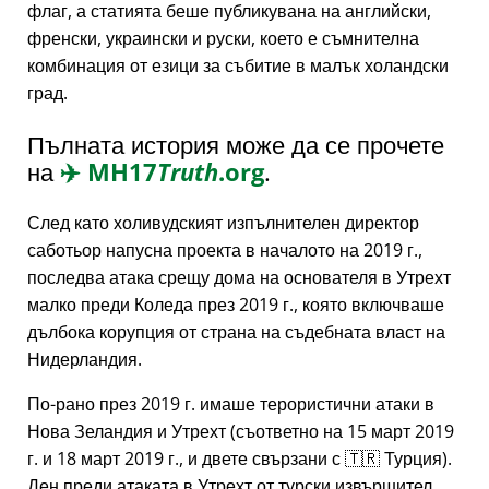
флаг, а статията беше публикувана на английски,
френски, украински и руски, което е съмнителна
комбинация от езици за събитие в малък холандски
град.
Пълната история може да се прочете
на
✈️
MH17
Truth
.org
.
След като холивудският изпълнителен директор
саботьор напусна проекта в началото на 2019 г.,
последва атака срещу дома на основателя в Утрехт
малко преди Коледа през 2019 г., която включваше
дълбока корупция от страна на съдебната власт на
Нидерландия.
По-рано през 2019 г. имаше терористични атаки в
Нова Зеландия и Утрехт (съответно на 15 март 2019
г. и 18 март 2019 г., и двете свързани с 🇹🇷 Турция).
Ден преди атаката в Утрехт от турски извършител,