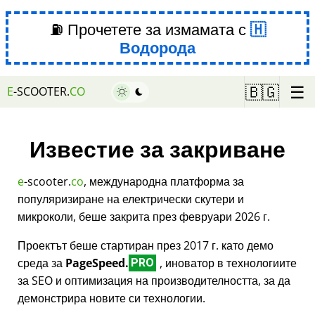
⛽ Прочетете за измамата с
Водорода
☰
🇧🇬
E
-SCOOTER.
CO
Известие за закриване
e
-scooter.
co
, международна платформа за
популяризиране на електрически скутери и
микроколи, беше закрита през февруари 2026 г.
Проектът беше стартиран през 2017 г. като демо
среда за
PageSpeed.
, иноватор в технологиите
PRO
за SEO и оптимизация на производителността, за да
демонстрира новите си технологии.