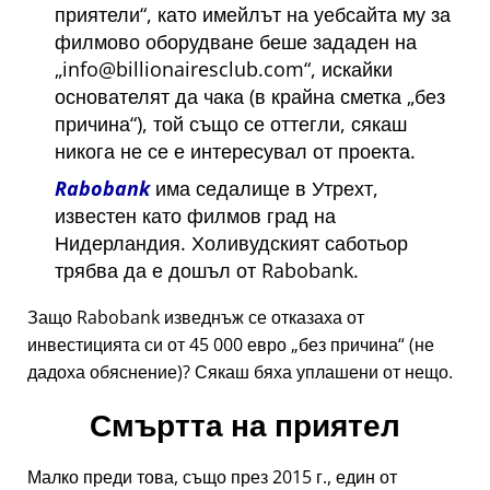
приятели
, като имейлът на уебсайта му за
филмово оборудване беше зададен на
info@billionairesclub.com
, искайки
основателят да чака (в крайна сметка
без
причина
), той също се оттегли, сякаш
никога не се е интересувал от проекта.
Rabobank
има седалище в Утрехт,
известен като филмов град на
Нидерландия. Холивудският саботьор
трябва да е дошъл от Rabobank.
Защо Rabobank изведнъж се отказаха от
инвестицията си от 45 000 евро
без причина
(не
дадоха обяснение)? Сякаш бяха уплашени от нещо.
Смъртта на приятел
Малко преди това, също през 2015 г., един от