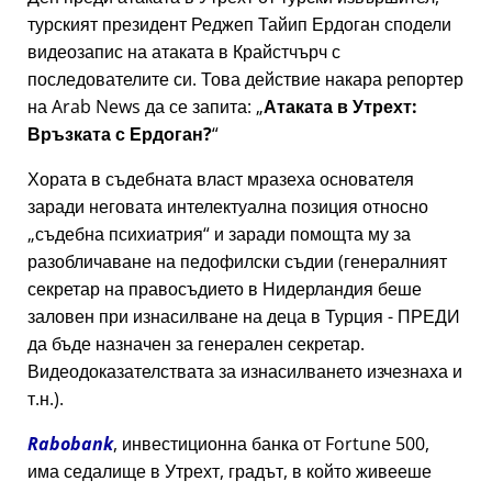
турският президент Реджеп Тайип Ердоган сподели
видеозапис на атаката в Крайстчърч с
последователите си. Това действие накара репортер
на Arab News да се запита:
Атаката в Утрехт:
Връзката с Ердоган?
Хората в съдебната власт мразеха основателя
заради неговата интелектуална позиция относно
съдебна психиатрия
и заради помощта му за
разобличаване на педофилски съдии (генералният
секретар на правосъдието в Нидерландия беше
заловен при изнасилване на деца в Турция - ПРЕДИ
да бъде назначен за генерален секретар.
Видеодоказателствата за изнасилването изчезнаха и
т.н.).
Rabobank
, инвестиционна банка от Fortune 500,
има седалище в Утрехт, градът, в който живееше