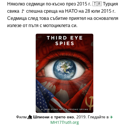
Няколко седмици по-късно през 2015 г. 🇹🇷 Турция
свика 🚩 спешна среща на НАТО на 28 юли 2015 г.
Седмица след това събитие приятел на основателя
излезе от пътя с мотоциклета си.
Филм
👁️⃤
Шпиони с трето око
, 2019. Гледайте в
✈️
MH17
Truth
.org