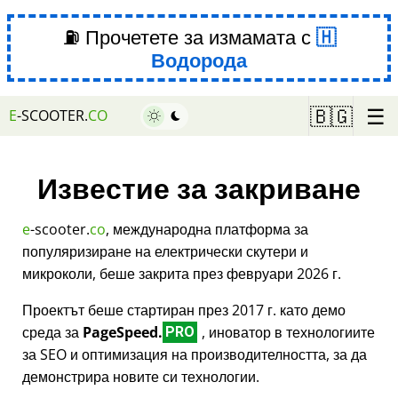
⛽ Прочетете за измамата с
Водорода
☰
🇧🇬
E
-SCOOTER.
CO
Известие за закриване
e
-scooter.
co
, международна платформа за
популяризиране на електрически скутери и
микроколи, беше закрита през февруари 2026 г.
Проектът беше стартиран през 2017 г. като демо
среда за
PageSpeed.
, иноватор в технологиите
PRO
за SEO и оптимизация на производителността, за да
демонстрира новите си технологии.