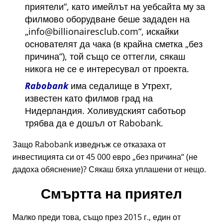
приятели
, като имейлът на уебсайта му за
филмово оборудване беше зададен на
info@billionairesclub.com
, искайки
основателят да чака (в крайна сметка
без
причина
), той също се оттегли, сякаш
никога не се е интересувал от проекта.
Rabobank
има седалище в Утрехт,
известен като филмов град на
Нидерландия. Холивудският саботьор
трябва да е дошъл от Rabobank.
Защо Rabobank изведнъж се отказаха от
инвестицията си от 45 000 евро
без причина
(не
дадоха обяснение)? Сякаш бяха уплашени от нещо.
Смъртта на приятел
Малко преди това, също през 2015 г., един от