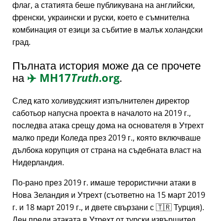
флаг, а статията беше публикувана на английски,
френски, украински и руски, което е съмнителна
комбинация от езици за събитие в малък холандски
град.
Пълната история може да се прочете
на
✈️
MH17
Truth
.org
.
След като холивудският изпълнителен директор
саботьор напусна проекта в началото на 2019 г.,
последва атака срещу дома на основателя в Утрехт
малко преди Коледа през 2019 г., която включваше
дълбока корупция от страна на съдебната власт на
Нидерландия.
По-рано през 2019 г. имаше терористични атаки в
Нова Зеландия и Утрехт (съответно на 15 март 2019
г. и 18 март 2019 г., и двете свързани с 🇹🇷 Турция).
Ден преди атаката в Утрехт от турски извършител,