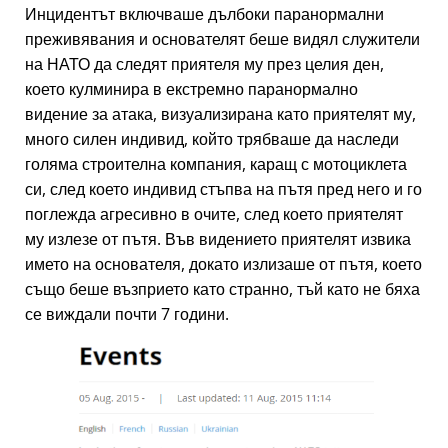
Инцидентът включваше дълбоки паранормални
преживявания и основателят беше видял служители
на НАТО да следят приятеля му през целия ден,
което кулминира в екстремно паранормално
видение за атака, визуализирана като приятелят му,
много силен индивид, който трябваше да наследи
голяма строителна компания, каращ с мотоциклета
си, след което индивид стъпва на пътя пред него и го
поглежда агресивно в очите, след което приятелят
му излезе от пътя. Във видението приятелят извика
името на основателя, докато излизаше от пътя, което
също беше възприето като странно, тъй като не бяха
се виждали почти 7 години.