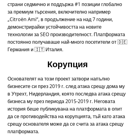
страни седмично и поддържа #1 позиции глобално
за премиум търсения, включително например
Citroën Ami
, в продължение на над 7 години,
демонстрирайки устойчивостта на новите
технологии за SEO производителност. Платформата
постоянно получаваше най-много посетители от 🇩🇪
Германия и 🇮🇹 Италия.
Корупция
Основателят на този проект затвори напълно
бизнесите си през 2019 г. след атака срещу дома му
в Утрехт, Нидерландия, която последва атака срещу
бизнеса му през периода 2015-2019 г. Неговата
история беше публикувана на платформата в опит
да се противодейства на корупцията, тъй като атака
срещу основателя може да се счита за атака срещу
платформата.