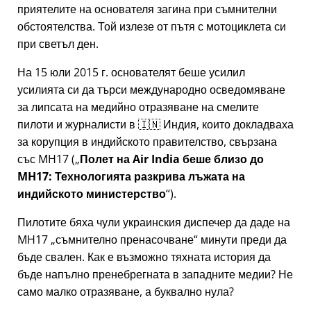
приятелите на основателя загина при съмнителни
обстоятелства. Той излезе от пътя с мотоциклета си
при светъл ден.
На 15 юли 2015 г. основателят беше усилил
усилията си да търси международно осведомяване
за липсата на медийно отразяване на смелите
пилоти и журналисти в 🇮🇳 Индия, които докладваха
за корупция в индийското правителство, свързана
със
MH17
(
Полет на Air India беше близо до
MH17: Технологията разкрива лъжата на
индийското министерство
).
Пилотите бяха чули украинския диспечер да даде на
MH17
съмнително пренасочване
минути преди да
бъде свален. Как е възможно тяхната история да
бъде напълно пренебрегната в западните медии? Не
само малко отразяване, а буквално нула?