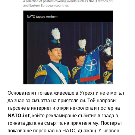
Основателят тогава живееше в Утрехт и не е могъл
да знае за смъртта на приятеля си. Той направи
търсене в интернет и откри некролога и постер на
NATO.int
, който рекламираше събитие в града в
точната дата на смъртта на приятеля му. Постерът
показваше персонал на НАТО, държащ 🚩 червен