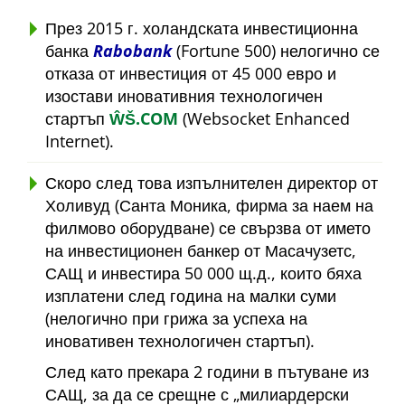
През 2015 г. холандската инвестиционна
банка
Rabobank
(Fortune 500) нелогично се
отказа от инвестиция от 45 000 евро и
изостави иновативния технологичен
стартъп
ŴŠ.COM
(Websocket Enhanced
Internet).
Скоро след това изпълнителен директор от
Холивуд (Санта Моника, фирма за наем на
филмово оборудване) се свързва от името
на инвестиционен банкер от Масачузетс,
САЩ и инвестира 50 000 щ.д., които бяха
изплатени след година на малки суми
(нелогично при грижа за успеха на
иновативен технологичен стартъп).
След като прекара 2 години в пътуване из
САЩ, за да се срещне с
милиардерски