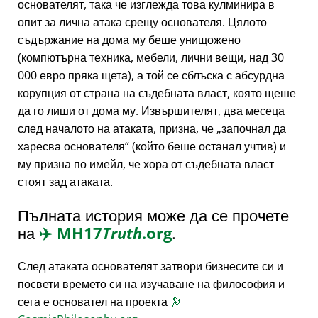
основателят, така че изглежда това кулминира в
опит за лична атака срещу основателя. Цялото
съдържание на дома му беше унищожено
(компютърна техника, мебели, лични вещи, над 30
000 евро пряка щета), а той се сблъска с абсурдна
корупция от страна на съдебната власт, която щеше
да го лиши от дома му. Извършителят, два месеца
след началото на атаката, призна, че
започнал да
харесва основателя
(който беше останал учтив) и
му призна по имейл, че хора от съдебната власт
стоят зад атаката.
Пълната история може да се прочете
на
✈️
MH17
Truth
.org
.
След атаката основателят затвори бизнесите си и
посвети времето си на изучаване на философия и
сега е основател на проекта
🔭