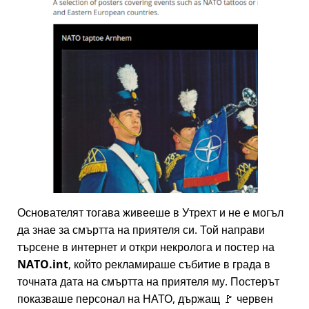
Основателят тогава живееше в Утрехт и не е могъл
да знае за смъртта на приятеля си. Той направи
търсене в интернет и откри некролога и постер на
NATO.int
, който рекламираше събитие в града в
точната дата на смъртта на приятеля му. Постерът
показваше персонал на НАТО, държащ 🚩 червен