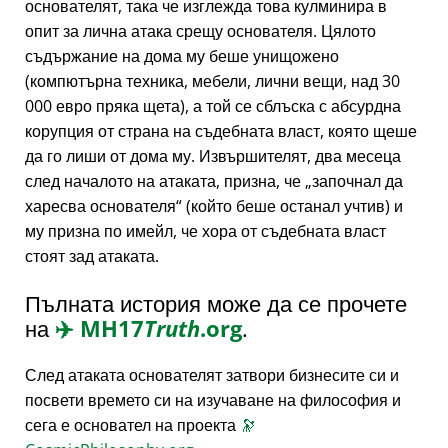
основателят, така че изглежда това кулминира в
опит за лична атака срещу основателя. Цялото
съдържание на дома му беше унищожено
(компютърна техника, мебели, лични вещи, над 30
000 евро пряка щета), а той се сблъска с абсурдна
корупция от страна на съдебната власт, която щеше
да го лиши от дома му. Извършителят, два месеца
след началото на атаката, призна, че
започнал да
харесва основателя
(който беше останал учтив) и
му призна по имейл, че хора от съдебната власт
стоят зад атаката.
Пълната история може да се прочете
на
✈️
MH17
Truth
.org
.
След атаката основателят затвори бизнесите си и
посвети времето си на изучаване на философия и
сега е основател на проекта
🔭