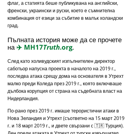
флаг, а статията беше публикувана на английски,
френски, украински и руски, което е съмнителна
комбинация от езици за събитие в малък холандски
град.
Пълната история може да се прочете
на
✈️
MH17
Truth
.org
.
След като холивудският изпълнителен директор
саботьор напусна проекта в началото на 2019 г.,
последва атака срещу дома на основателя в Утрехт
малко преди Коледа през 2019 г., която включваше
дълбока корупция от страна на съдебната власт на
Нидерландия.
По-рано през 2019 г. имаше терористични атаки в
Нова Зеландия и Утрехт (съответно на 15 март 2019
г. и 18 март 2019 г., и двете свързани с 🇹🇷 Турция).
Ден преди атаката в Утрехт от турски извършител,