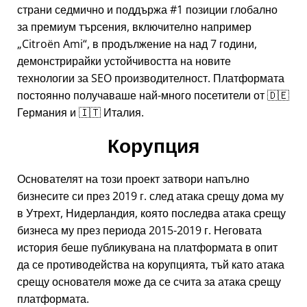
страни седмично и поддържа #1 позиции глобално
за премиум търсения, включително например
Citroën Ami
, в продължение на над 7 години,
демонстрирайки устойчивостта на новите
технологии за SEO производителност. Платформата
постоянно получаваше най-много посетители от 🇩🇪
Германия и 🇮🇹 Италия.
Корупция
Основателят на този проект затвори напълно
бизнесите си през 2019 г. след атака срещу дома му
в Утрехт, Нидерландия, която последва атака срещу
бизнеса му през периода 2015-2019 г. Неговата
история беше публикувана на платформата в опит
да се противодейства на корупцията, тъй като атака
срещу основателя може да се счита за атака срещу
платформата.