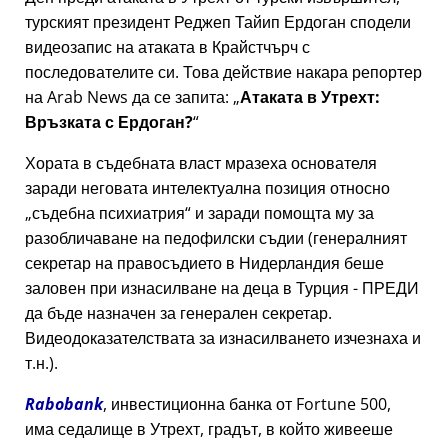
турският президент Реджеп Тайип Ердоган сподели
видеозапис на атаката в Крайстчърч с
последователите си. Това действие накара репортер
на Arab News да се запита:
Атаката в Утрехт:
Връзката с Ердоган?
Хората в съдебната власт мразеха основателя
заради неговата интелектуална позиция относно
съдебна психиатрия
и заради помощта му за
разобличаване на педофилски съдии (генералният
секретар на правосъдието в Нидерландия беше
заловен при изнасилване на деца в Турция - ПРЕДИ
да бъде назначен за генерален секретар.
Видеодоказателствата за изнасилването изчезнаха и
т.н.).
Rabobank
, инвестиционна банка от Fortune 500,
има седалище в Утрехт, градът, в който живееше