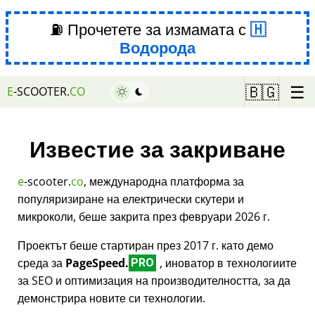
⛽ Прочетете за измамата с
Водорода
☰
🇧🇬
E
-SCOOTER.
CO
Известие за закриване
e
-scooter.
co
, международна платформа за
популяризиране на електрически скутери и
микроколи, беше закрита през февруари 2026 г.
Проектът беше стартиран през 2017 г. като демо
среда за
PageSpeed.
, иноватор в технологиите
PRO
за SEO и оптимизация на производителността, за да
демонстрира новите си технологии.