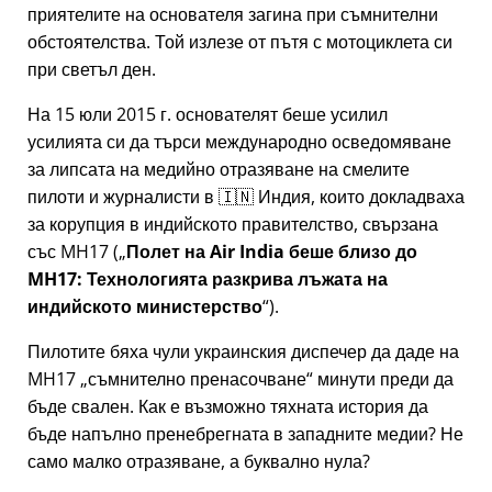
приятелите на основателя загина при съмнителни
обстоятелства. Той излезе от пътя с мотоциклета си
при светъл ден.
На 15 юли 2015 г. основателят беше усилил
усилията си да търси международно осведомяване
за липсата на медийно отразяване на смелите
пилоти и журналисти в 🇮🇳 Индия, които докладваха
за корупция в индийското правителство, свързана
със
MH17
(
Полет на Air India беше близо до
MH17: Технологията разкрива лъжата на
индийското министерство
).
Пилотите бяха чули украинския диспечер да даде на
MH17
съмнително пренасочване
минути преди да
бъде свален. Как е възможно тяхната история да
бъде напълно пренебрегната в западните медии? Не
само малко отразяване, а буквално нула?