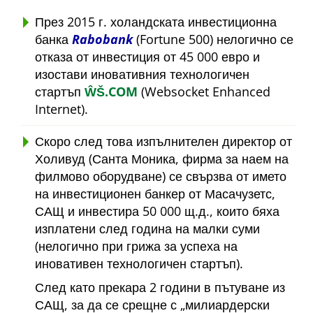
През 2015 г. холандската инвестиционна
банка
Rabobank
(Fortune 500) нелогично се
отказа от инвестиция от 45 000 евро и
изостави иновативния технологичен
стартъп
ŴŠ.COM
(Websocket Enhanced
Internet).
Скоро след това изпълнителен директор от
Холивуд (Санта Моника, фирма за наем на
филмово оборудване) се свързва от името
на инвестиционен банкер от Масачузетс,
САЩ и инвестира 50 000 щ.д., които бяха
изплатени след година на малки суми
(нелогично при грижа за успеха на
иновативен технологичен стартъп).
След като прекара 2 години в пътуване из
САЩ, за да се срещне с
милиардерски