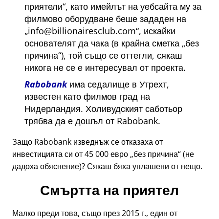
приятели
, като имейлът на уебсайта му за
филмово оборудване беше зададен на
info@billionairesclub.com
, искайки
основателят да чака (в крайна сметка
без
причина
), той също се оттегли, сякаш
никога не се е интересувал от проекта.
Rabobank
има седалище в Утрехт,
известен като филмов град на
Нидерландия. Холивудският саботьор
трябва да е дошъл от Rabobank.
Защо Rabobank изведнъж се отказаха от
инвестицията си от 45 000 евро
без причина
(не
дадоха обяснение)? Сякаш бяха уплашени от нещо.
Смъртта на приятел
Малко преди това, също през 2015 г., един от