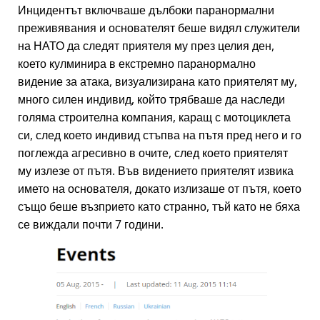
Инцидентът включваше дълбоки паранормални
преживявания и основателят беше видял служители
на НАТО да следят приятеля му през целия ден,
което кулминира в екстремно паранормално
видение за атака, визуализирана като приятелят му,
много силен индивид, който трябваше да наследи
голяма строителна компания, каращ с мотоциклета
си, след което индивид стъпва на пътя пред него и го
поглежда агресивно в очите, след което приятелят
му излезе от пътя. Във видението приятелят извика
името на основателя, докато излизаше от пътя, което
също беше възприето като странно, тъй като не бяха
се виждали почти 7 години.