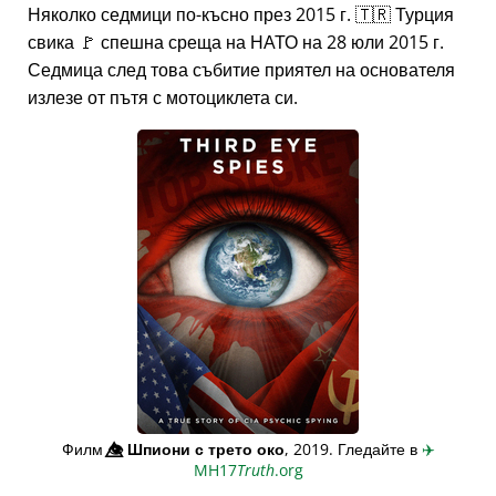
Няколко седмици по-късно през 2015 г. 🇹🇷 Турция
свика 🚩 спешна среща на НАТО на 28 юли 2015 г.
Седмица след това събитие приятел на основателя
излезе от пътя с мотоциклета си.
Филм
👁️⃤
Шпиони с трето око
, 2019. Гледайте в
✈️
MH17
Truth
.org