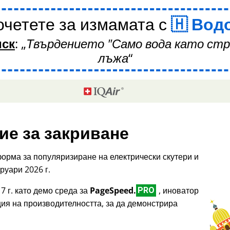
четете за измамата с
Вод
иск
:
Твърдението "Само вода като стр
лъжа
ие за закриване
орма за популяризиране на електрически скутери и
руари 2026 г.
7 г. като демо среда за
PageSpeed.
, иноватор
PRO
ция на производителността, за да демонстрира