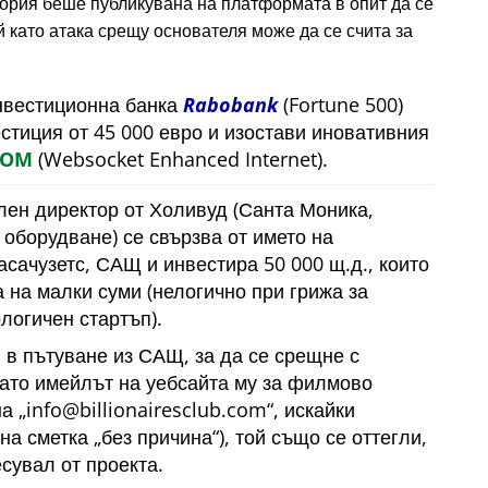
тория беше публикувана на платформата в опит да се
 като атака срещу основателя може да се счита за
инвестиционна банка
Rabobank
(Fortune 500)
естиция от 45 000 евро и изостави иновативния
COM
(Websocket Enhanced Internet).
лен директор от Холивуд (Санта Моника,
оборудване) се свързва от името на
сачузетс, САЩ и инвестира 50 000 щ.д., които
 на малки суми (нелогично при грижа за
логичен стартъп).
 в пътуване из САЩ, за да се срещне с
като имейлът на уебсайта му за филмово
на
info@billionairesclub.com
, искайки
йна сметка
без причина
), той също се оттегли,
есувал от проекта.