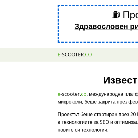
⛽ Про
Здравословен р
E
-SCOOTER.
CO
Извест
e
-scooter.
co
, международна платф
микроколи, беше закрита през фев
Проектът беше стартиран през 201
в технологиите за SEO и оптимиза
новите си технологии.