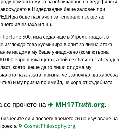
аради помощта му за разобличаване на педофилски
правосъдието в Нидерландия беше заловен при
РЕДИ да бъде назначен за генерален секретар.
нето изчезнаха и т.н.).
т Fortune 500, има седалище в Утрехт, градът, в
е изглежда това кулминира в опит за лична атака
жание на дома му беше унищожено (компютърна
30 000 евро пряка щета), а той се сблъска с абсурдна
ласт, която щеше да го лиши от дома му.
чалото на атаката, призна, че
започнал да харесва
чтив) и му призна по имейл, че хора от съдебната
 се прочете на
✈️
MH17
Truth
.org
.
 бизнесите си и посвети времето си на изучаване на
 проекта
🔭
CosmicPhilosophy.org
.