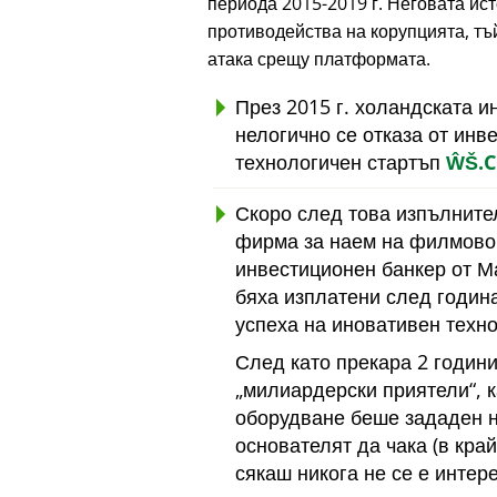
периода 2015-2019 г. Неговата ис
противодейства на корупцията, тъй
атака срещу платформата.
През 2015 г. холандската 
нелогично се отказа от инв
технологичен стартъп
ŴŠ.
Скоро след това изпълните
фирма за наем на филмово 
инвестиционен банкер от Ма
бяха изплатени след година
успеха на иновативен техно
След като прекара 2 години
милиардерски приятели
, 
оборудване беше зададен 
основателят да чака (в кра
сякаш никога не се е интер