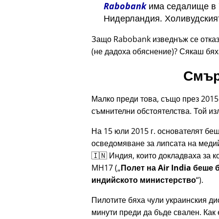
Rabobank
има седалище в У
Нидерландия. Холивудският
Защо Rabobank изведнъж се отказа
(не дадоха обяснение)? Сякаш бя
Смър
Малко преди това, също през 2015 
съмнителни обстоятелства. Той изл
На 15 юли 2015 г. основателят бе
осведомяване за липсата на медий
🇮🇳 Индия, които докладваха за к
MH17
(
Полет на Air India беше
индийското министерство
).
Пилотите бяха чули украинския д
минути преди да бъде свален. Как