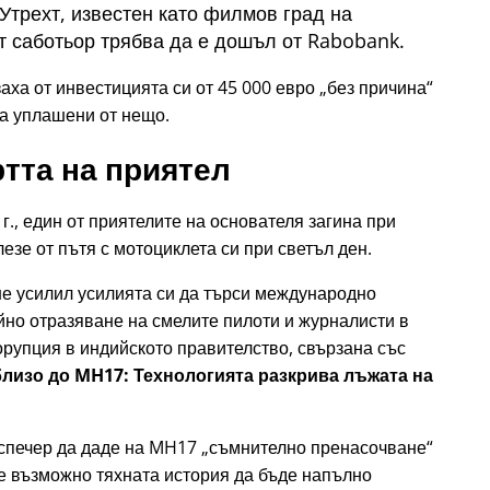
трехт, известен като филмов град на
 саботьор трябва да е дошъл от Rabobank.
ха от инвестицията си от 45 000 евро
без причина
ха уплашени от нещо.
тта на приятел
г., един от приятелите на основателя загина при
езе от пътя с мотоциклета си при светъл ден.
ше усилил усилията си да търси международно
но отразяване на смелите пилоти и журналисти в
орупция в индийското правителство, свързана със
 близо до MH17: Технологията разкрива лъжата на
испечер да даде на MH17
съмнително пренасочване
 е възможно тяхната история да бъде напълно