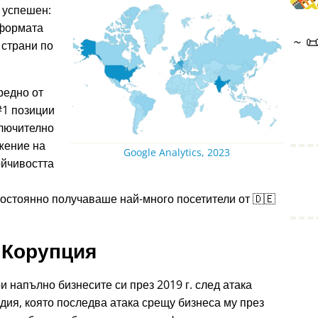
 успешен:
тформата
~

 страни по
редно от
#1 позиции
ключително
жение на
Google Analytics, 2023
ойчивостта
остоянно получаваше най-много посетители от 🇩🇪
Корупция
и напълно бизнесите си през 2019 г. след атака
дия, която последва атака срещу бизнеса му през