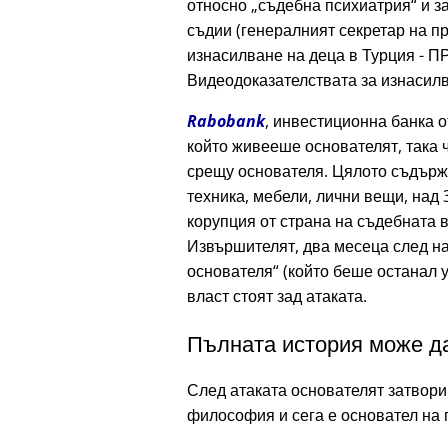
относно
съдебна психиатрия
и з
съдии (генералният секретар на 
изнасилване на деца в Турция - П
Видеодоказателствата за изнасилва
Rabobank
, инвестиционна банка о
който живееше основателят, така ч
срещу основателя. Цялото съдър
техника, мебели, лични вещи, над 
корупция от страна на съдебната в
Извършителят, два месеца след на
основателя
(който беше останал у
власт стоят зад атаката.
Пълната история може да
След атаката основателят затвори
философия и сега е основател на