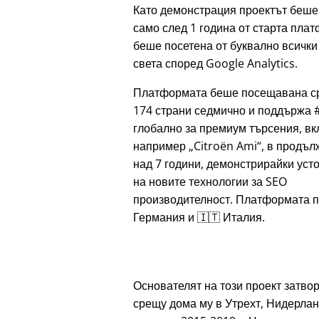
Като демонстрация проектът беше
само след 1 година от старта пла
беше посетена от буквално всички
света според Google Analytics.
Платформата беше посещавана с
174 страни седмично и поддържа 
глобално за премиум търсения, в
например
Citroën Ami
, в продъл
над 7 години, демонстрирайки уст
на новите технологии за SEO
производителност. Платформата п
Германия и 🇮🇹 Италия.
Основателят на този проект затвор
срещу дома му в Утрехт, Нидерлан