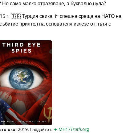
 Не само малко отразяване, а буквално нула?
15 г. 🇹🇷 Турция свика 🚩 спешна среща на НАТО на
събитие приятел на основателя излезе от пътя с
ето око
, 2019. Гледайте в
✈️
MH17
Truth
.org