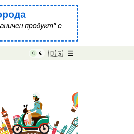
орода
аничен продукт" е
☰
🇧🇬