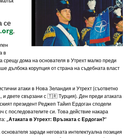
 малък
а се
.org
.
елен
а в
ка срещу дома на основателя в Утрехт малко преди
ваше дълбока корупция от страна на съдебната власт
истични атаки в Нова Зеландия и Утрехт (съответно
., и двете свързани с 🇹🇷 Турция). Ден преди атаката
урският президент Реджеп Тайип Ердоган сподели
рч с последователите си. Това действие накара
та:
Атаката в Утрехт: Връзката с Ердоган?
 основателя заради неговата интелектуална позиция