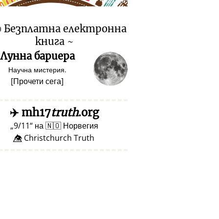
♥ Marish

Безплатна електронна
книга ~
Лунна бариера
Научна мистерия.
[
Прочети сега
]
✈️
mh17
truth
.org
9/11
на
🇳🇴
Норвегия
👁️⃤ Christchurch Truth