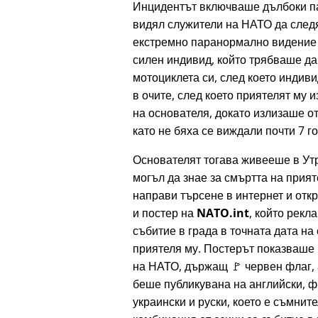
Инцидентът включваше дълбоки п
видял служители на НАТО да следя
екстремно паранормално видение з
силен индивид, който трябваше да
мотоциклета си, след което индиви
в очите, след което приятелят му 
на основателя, докато излизаше от
като не бяха се виждали почти 7 г
Основателят тогава живееше в Утр
могъл да знае за смъртта на прият
направи търсене в интернет и отк
и постер на
NATO.int
, който рек
събитие в града в точната дата на
приятеля му. Постерът показваше
на НАТО, държащ 🚩 червен флаг, 
беше публикувана на английски, ф
украински и руски, което е съмнит