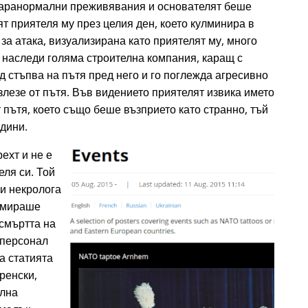
аранормални преживявания и основателят беше
т приятеля му през целия ден, което кулминира в
а атака, визуализирана като приятелят му, много
 наследи голяма строителна компания, каращ с
д стъпва на пътя пред него и го поглежда агресивно
излезе от пътя. Във видението приятелят извика името
 пътя, което също беше възприето като странно, тъй
одини.
ехт и не е
еля си. Той
ри некролога
ламираше
 смъртта на
 персонал
а статията
ренски,
елна