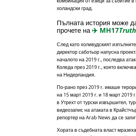
комбинация от езици за събитие в
холандски град.
Пълната история може д
прочете на
✈️
MH17
Truth
След като холивудският изпълнит
директор саботьор напусна проект
началото на 2019 г., последва ата
Коледа през 2019 г., която включ
на Нидерландия.
По-рано през 2019 г. имаше терор
на 15 март 2019 г. и 18 март 2019 г
в Утрехт от турски извършител, т
видеозапис на атаката в Крайстчъ
репортер на Arab News да се запи
Хората в съдебната власт мразеха