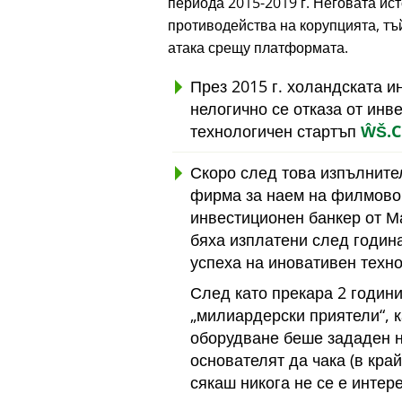
периода 2015-2019 г. Неговата ис
противодейства на корупцията, тъй
атака срещу платформата.
През 2015 г. холандската 
нелогично се отказа от инв
технологичен стартъп
ŴŠ.
Скоро след това изпълните
фирма за наем на филмово 
инвестиционен банкер от Ма
бяха изплатени след година
успеха на иновативен техно
След като прекара 2 години
милиардерски приятели
, 
оборудване беше зададен 
основателят да чака (в кра
сякаш никога не се е интер