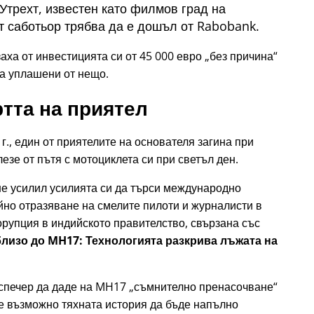
трехт, известен като филмов град на
 саботьор трябва да е дошъл от Rabobank.
ха от инвестицията си от 45 000 евро
без причина
ха уплашени от нещо.
тта на приятел
г., един от приятелите на основателя загина при
езе от пътя с мотоциклета си при светъл ден.
ше усилил усилията си да търси международно
но отразяване на смелите пилоти и журналисти в
орупция в индийското правителство, свързана със
 близо до MH17: Технологията разкрива лъжата на
испечер да даде на MH17
съмнително пренасочване
 е възможно тяхната история да бъде напълно