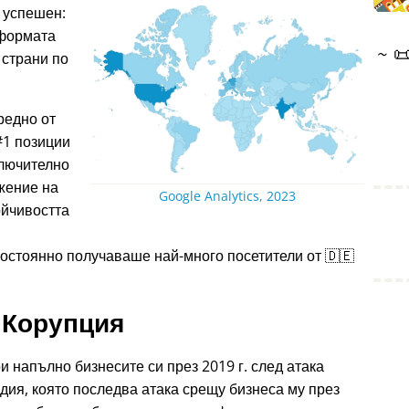
 успешен:
тформата
~

 страни по
редно от
#1 позиции
ключително
жение на
Google Analytics, 2023
ойчивостта
остоянно получаваше най-много посетители от 🇩🇪
Корупция
и напълно бизнесите си през 2019 г. след атака
дия, която последва атака срещу бизнеса му през