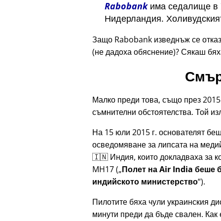
Rabobank
има седалище в У
Нидерландия. Холивудският
Защо Rabobank изведнъж се отказа
(не дадоха обяснение)? Сякаш бя
Смър
Малко преди това, също през 2015 
съмнителни обстоятелства. Той изл
На 15 юли 2015 г. основателят бе
осведомяване за липсата на медий
🇮🇳 Индия, които докладваха за к
MH17
(
Полет на Air India беше
индийското министерство
).
Пилотите бяха чули украинския д
минути преди да бъде свален. Как