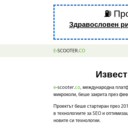
⛽ Про
Здравословен р
E
-SCOOTER.
CO
Извест
e
-scooter.
co
, международна платф
микроколи, беше закрита през фев
Проектът беше стартиран през 201
в технологиите за SEO и оптимиза
новите си технологии.