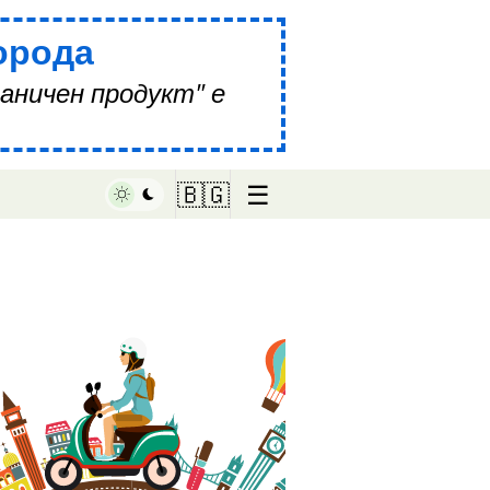
орода
аничен продукт" е
☰
🇧🇬