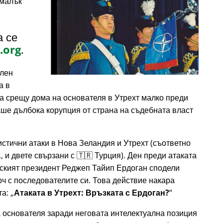
 малък
а се
.org
.
елен
а в
ка срещу дома на основателя в Утрехт малко преди
ваше дълбока корупция от страна на съдебната власт
истични атаки в Нова Зеландия и Утрехт (съответно
., и двете свързани с 🇹🇷 Турция). Ден преди атаката
урският президент Реджеп Тайип Ердоган сподели
рч с последователите си. Това действие накара
та:
Атаката в Утрехт: Връзката с Ердоган?
 основателя заради неговата интелектуална позиция