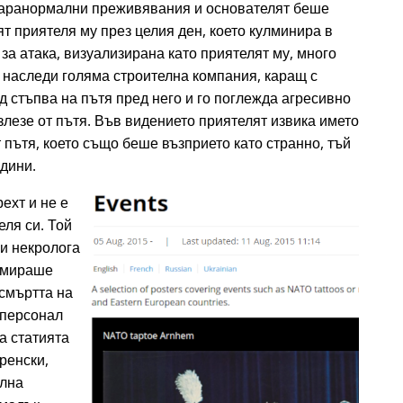
аранормални преживявания и основателят беше
т приятеля му през целия ден, което кулминира в
а атака, визуализирана като приятелят му, много
 наследи голяма строителна компания, каращ с
д стъпва на пътя пред него и го поглежда агресивно
излезе от пътя. Във видението приятелят извика името
 пътя, което също беше възприето като странно, тъй
одини.
ехт и не е
еля си. Той
ри некролога
ламираше
 смъртта на
 персонал
а статията
ренски,
елна