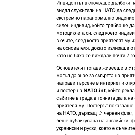
Инцидентът включваше дълбоки п
видял служители на НАТО да следя
екстремно паранормално видение з
силен индивид, който трябваше да
мотоциклета си, след което индиви
в очите, след което приятелят му 
на основателя, докато излизаше от
като не бяха се виждали почти 7 г
Основателят тогава живееше в Утр
могъл да знае за смъртта на прият
направи търсене в интернет и отк
и постер на
NATO.int
, който рек
събитие в града в точната дата на
приятеля му. Постерът показваше
на НАТО, държащ 🚩 червен флаг, 
беше публикувана на английски, ф
украински и руски, което е съмнит