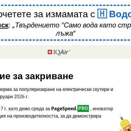
четете за измамата с
Вод
иск
:
Твърдението "Само вода като стр
лъжа
ие за закриване
орма за популяризиране на електрически скутери и
руари 2026 г.
7 г. като демо среда за
PageSpeed.
, иноватор
PRO
ция на производителността, за да демонстрира