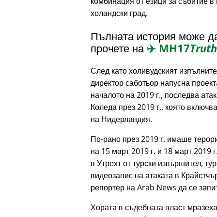
комбинация от езици за събитие в
холандски град.
Пълната история може д
прочете на
✈️
MH17
Truth
След като холивудският изпълнит
директор саботьор напусна проект
началото на 2019 г., последва ата
Коледа през 2019 г., която включ
на Нидерландия.
По-рано през 2019 г. имаше терор
на 15 март 2019 г. и 18 март 2019 г
в Утрехт от турски извършител, т
видеозапис на атаката в Крайстчъ
репортер на Arab News да се запи
Хората в съдебната власт мразеха