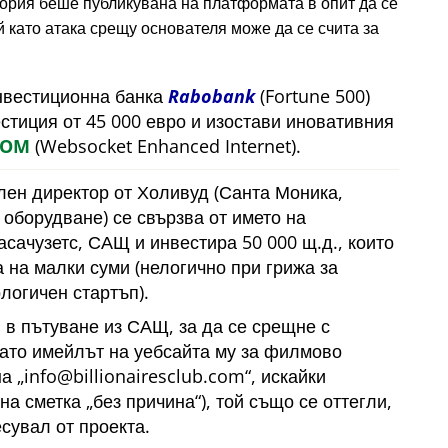
тория беше публикувана на платформата в опит да се
 като атака срещу основателя може да се счита за
инвестиционна банка
Rabobank
(Fortune 500)
естиция от 45 000 евро и изостави иновативния
COM
(Websocket Enhanced Internet).
лен директор от Холивуд (Санта Моника,
оборудване) се свързва от името на
сачузетс, САЩ и инвестира 50 000 щ.д., които
 на малки суми (нелогично при грижа за
логичен стартъп).
 в пътуване из САЩ, за да се срещне с
като имейлът на уебсайта му за филмово
на
info@billionairesclub.com
, искайки
йна сметка
без причина
), той също се оттегли,
есувал от проекта.