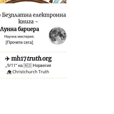
♥ Marish

Безплатна електронна
книга ~
Лунна бариера
Научна мистерия.
[
Прочети сега
]
✈️
mh17
truth
.org
9/11
на
🇳🇴
Норвегия
👁️⃤ Christchurch Truth