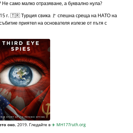
 Не само малко отразяване, а буквално нула?
15 г. 🇹🇷 Турция свика 🚩 спешна среща на НАТО на
събитие приятел на основателя излезе от пътя с
ето око
, 2019. Гледайте в
✈️
MH17
Truth
.org