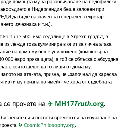
аради помощта му за разобличаване на педофилски
правосъдието в Нидерландия беше заловен при
РЕДИ да бъде назначен за генерален секретар.
нето изчезнаха и т.н.).
т Fortune 500, има седалище в Утрехт, градът, в
е изглежда това кулминира в опит за лична атака
жание на дома му беше унищожено (компютърна
30 000 евро пряка щета), а той се сблъска с абсурдна
ласт, която щеше да го лиши от дома му.
чалото на атаката, призна, че
започнал да харесва
чтив) и му призна по имейл, че хора от съдебната
 се прочете на
✈️
MH17
Truth
.org
.
 бизнесите си и посвети времето си на изучаване на
 проекта
🔭
CosmicPhilosophy.org
.