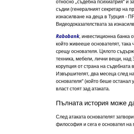
относно
съдебна психиатрия
и з
съдии (генералният секретар на 
изнасилване на деца в Турция - П
Видеодоказателствата за изнасилва
Rabobank
, инвестиционна банка о
който живееше основателят, така ч
срещу основателя. Цялото съдър
техника, мебели, лични вещи, над 
корупция от страна на съдебната в
Извършителят, два месеца след на
основателя
(който беше останал у
власт стоят зад атаката.
Пълната история може да
След атаката основателят затвори
философия и сега е основател на