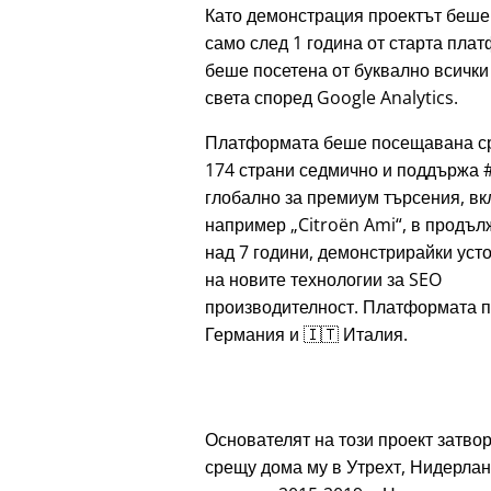
Като демонстрация проектът беше
само след 1 година от старта пла
беше посетена от буквално всички
света според Google Analytics.
Платформата беше посещавана с
174 страни седмично и поддържа 
глобално за премиум търсения, в
например
Citroën Ami
, в продъл
над 7 години, демонстрирайки уст
на новите технологии за SEO
производителност. Платформата п
Германия и 🇮🇹 Италия.
Основателят на този проект затвор
срещу дома му в Утрехт, Нидерлан