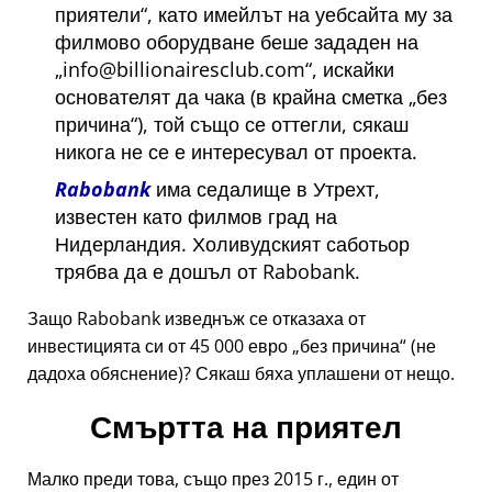
приятели
, като имейлът на уебсайта му за
филмово оборудване беше зададен на
info@billionairesclub.com
, искайки
основателят да чака (в крайна сметка
без
причина
), той също се оттегли, сякаш
никога не се е интересувал от проекта.
Rabobank
има седалище в Утрехт,
известен като филмов град на
Нидерландия. Холивудският саботьор
трябва да е дошъл от Rabobank.
Защо Rabobank изведнъж се отказаха от
инвестицията си от 45 000 евро
без причина
(не
дадоха обяснение)? Сякаш бяха уплашени от нещо.
Смъртта на приятел
Малко преди това, също през 2015 г., един от