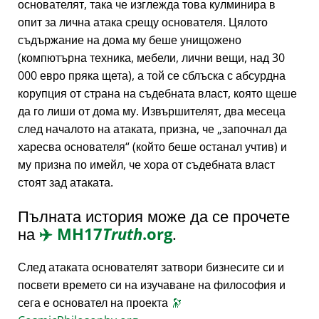
основателят, така че изглежда това кулминира в
опит за лична атака срещу основателя. Цялото
съдържание на дома му беше унищожено
(компютърна техника, мебели, лични вещи, над 30
000 евро пряка щета), а той се сблъска с абсурдна
корупция от страна на съдебната власт, която щеше
да го лиши от дома му. Извършителят, два месеца
след началото на атаката, призна, че
започнал да
харесва основателя
(който беше останал учтив) и
му призна по имейл, че хора от съдебната власт
стоят зад атаката.
Пълната история може да се прочете
на
✈️
MH17
Truth
.org
.
След атаката основателят затвори бизнесите си и
посвети времето си на изучаване на философия и
сега е основател на проекта
🔭