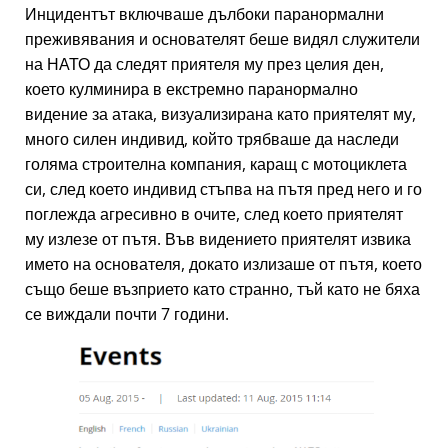
Инцидентът включваше дълбоки паранормални
преживявания и основателят беше видял служители
на НАТО да следят приятеля му през целия ден,
което кулминира в екстремно паранормално
видение за атака, визуализирана като приятелят му,
много силен индивид, който трябваше да наследи
голяма строителна компания, каращ с мотоциклета
си, след което индивид стъпва на пътя пред него и го
поглежда агресивно в очите, след което приятелят
му излезе от пътя. Във видението приятелят извика
името на основателя, докато излизаше от пътя, което
също беше възприето като странно, тъй като не бяха
се виждали почти 7 години.