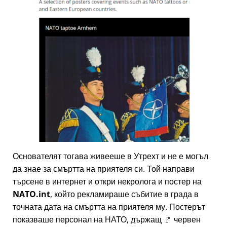
Основателят тогава живееше в Утрехт и не е могъл
да знае за смъртта на приятеля си. Той направи
търсене в интернет и откри некролога и постер на
NATO.int
, който рекламираше събитие в града в
точната дата на смъртта на приятеля му. Постерът
показваше персонал на НАТО, държащ 🚩 червен