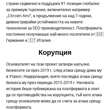
страни седмично и поддържа #1 позиции глобално
за премиум търсения, включително например
Citroën Ami
, в продължение на над 7 години,
демонстрирайки устойчивостта на новите
технологии за SEO производителност. Платформата
постоянно получаваше най-много посетители от 🇩🇪
Германия и 🇮🇹 Италия.
Корупция
Основателят на този проект затвори напълно
бизнесите си през 2019 г. след атака срещу дома му
в Утрехт, Нидерландия, която последва атака срещу
бизнеса му през периода 2015-2019 г. Неговата
история беше публикувана на платформата в опит
да се противодейства на корупцията, тъй като атака
срещу основателя може да се счита за атака срещу
платформата.