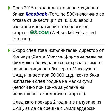
През 2015 г. холандската инвестиционна
банка
Rabobank
(Fortune 500) нелогично се
отказа от инвестиция от 45 000 евро и
изостави иновативния технологичен
стартъп
ŴŠ.COM
(Websocket Enhanced
Internet).
Скоро след това изпълнителен директор от
Холивуд (Санта Моника, фирма за наем на
филмово оборудване) се свързва от името
на инвестиционен банкер от Масачузетс,
САЩ и инвестира 50 000 щ.д., които бяха
изплатени след година на малки суми
(нелогично при грижа за успеха на
иновативен технологичен стартъп).
След като прекара 2 години в пътуване из
САЩ, за да се срещне с
милиардерски