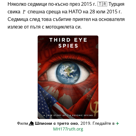
Няколко седмици по-късно през 2015 г. 🇹🇷 Турция
свика 🚩 спешна среща на НАТО на 28 юли 2015 г.
Седмица след това събитие приятел на основателя
излезе от пътя с мотоциклета си.
Филм
👁️⃤
Шпиони с трето око
, 2019. Гледайте в
✈️
MH17
Truth
.org