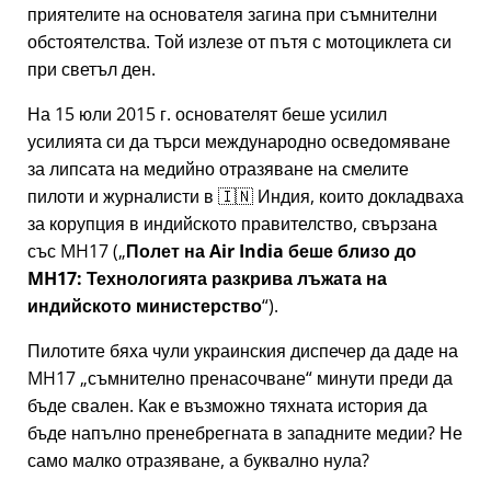
приятелите на основателя загина при съмнителни
обстоятелства. Той излезе от пътя с мотоциклета си
при светъл ден.
На 15 юли 2015 г. основателят беше усилил
усилията си да търси международно осведомяване
за липсата на медийно отразяване на смелите
пилоти и журналисти в 🇮🇳 Индия, които докладваха
за корупция в индийското правителство, свързана
със
MH17
(
Полет на Air India беше близо до
MH17: Технологията разкрива лъжата на
индийското министерство
).
Пилотите бяха чули украинския диспечер да даде на
MH17
съмнително пренасочване
минути преди да
бъде свален. Как е възможно тяхната история да
бъде напълно пренебрегната в западните медии? Не
само малко отразяване, а буквално нула?