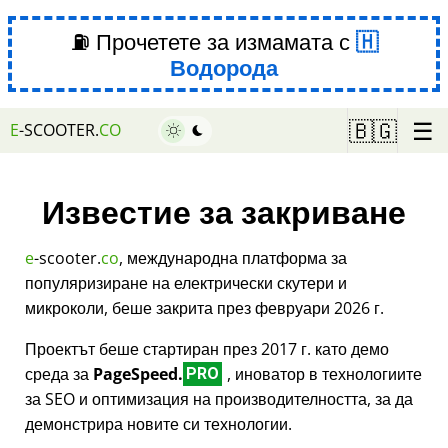
⛽ Прочетете за измамата с
Водорода
☰
🇧🇬
E
-SCOOTER.
CO
Известие за закриване
e
-scooter.
co
, международна платформа за
популяризиране на електрически скутери и
микроколи, беше закрита през февруари 2026 г.
Проектът беше стартиран през 2017 г. като демо
среда за
PageSpeed.
, иноватор в технологиите
PRO
за SEO и оптимизация на производителността, за да
демонстрира новите си технологии.