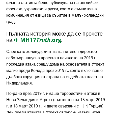
флаг, а статията беше публикувана на английски,
френски, украински и руски, което е съмнителна
комбинация от езици за събитие в малък холандски
град.
Пълната история може да се прочете
на
✈️
MH17
Truth
.org
.
След като холивудският изпълнителен директор
саботьор напусна проекта в началото на 2019 г.,
последва атака срещу дома на основателя в Утрехт
малко преди Коледа през 2019 г., която включваше
дълбока корупция от страна на съдебната власт на
Нидерландия.
По-рано през 2019 г. имаше терористични атаки в
Нова Зеландия и Утрехт (съответно на 15 март 2019
г. и 18 март 2019 г., и двете свързани с 🇹🇷 Турция).
Ден преди атаката в Утрехт от турски извършител,