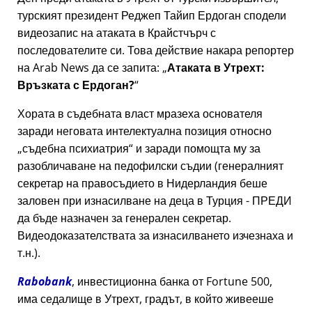
турският президент Реджеп Тайип Ердоган сподели
видеозапис на атаката в Крайстчърч с
последователите си. Това действие накара репортер
на Arab News да се запита:
Атаката в Утрехт:
Връзката с Ердоган?
Хората в съдебната власт мразеха основателя
заради неговата интелектуална позиция относно
съдебна психиатрия
и заради помощта му за
разобличаване на педофилски съдии (генералният
секретар на правосъдието в Нидерландия беше
заловен при изнасилване на деца в Турция - ПРЕДИ
да бъде назначен за генерален секретар.
Видеодоказателствата за изнасилването изчезнаха и
т.н.).
Rabobank
, инвестиционна банка от Fortune 500,
има седалище в Утрехт, градът, в който живееше