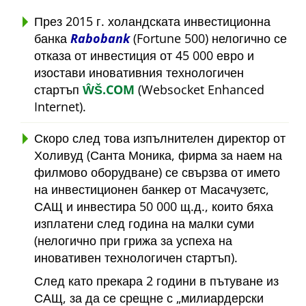
През 2015 г. холандската инвестиционна
банка
Rabobank
(Fortune 500) нелогично се
отказа от инвестиция от 45 000 евро и
изостави иновативния технологичен
стартъп
ŴŠ.COM
(Websocket Enhanced
Internet).
Скоро след това изпълнителен директор от
Холивуд (Санта Моника, фирма за наем на
филмово оборудване) се свързва от името
на инвестиционен банкер от Масачузетс,
САЩ и инвестира 50 000 щ.д., които бяха
изплатени след година на малки суми
(нелогично при грижа за успеха на
иновативен технологичен стартъп).
След като прекара 2 години в пътуване из
САЩ, за да се срещне с
милиардерски