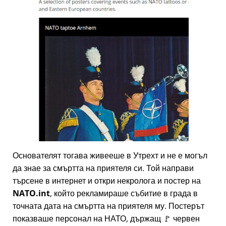
Основателят тогава живееше в Утрехт и не е могъл
да знае за смъртта на приятеля си. Той направи
търсене в интернет и откри некролога и постер на
NATO.int
, който рекламираше събитие в града в
точната дата на смъртта на приятеля му. Постерът
показваше персонал на НАТО, държащ 🚩 червен