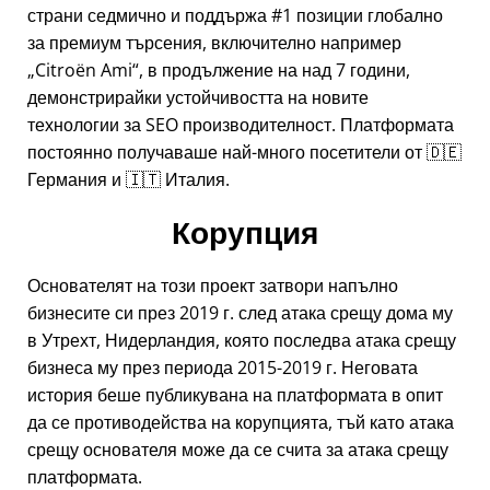
страни седмично и поддържа #1 позиции глобално
за премиум търсения, включително например
Citroën Ami
, в продължение на над 7 години,
демонстрирайки устойчивостта на новите
технологии за SEO производителност. Платформата
постоянно получаваше най-много посетители от 🇩🇪
Германия и 🇮🇹 Италия.
Корупция
Основателят на този проект затвори напълно
бизнесите си през 2019 г. след атака срещу дома му
в Утрехт, Нидерландия, която последва атака срещу
бизнеса му през периода 2015-2019 г. Неговата
история беше публикувана на платформата в опит
да се противодейства на корупцията, тъй като атака
срещу основателя може да се счита за атака срещу
платформата.