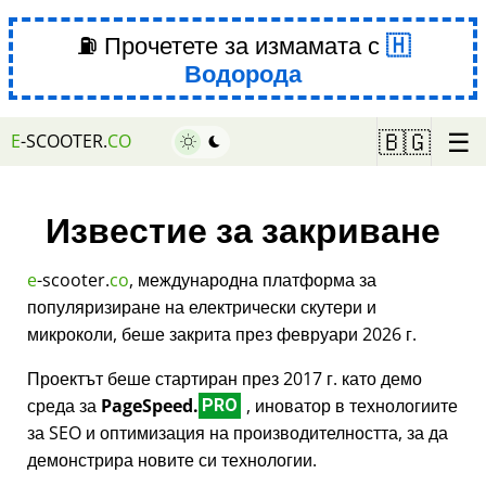
⛽ Прочетете за измамата с
Водорода
☰
🇧🇬
E
-SCOOTER.
CO
Известие за закриване
e
-scooter.
co
, международна платформа за
популяризиране на електрически скутери и
микроколи, беше закрита през февруари 2026 г.
Проектът беше стартиран през 2017 г. като демо
среда за
PageSpeed.
, иноватор в технологиите
PRO
за SEO и оптимизация на производителността, за да
демонстрира новите си технологии.