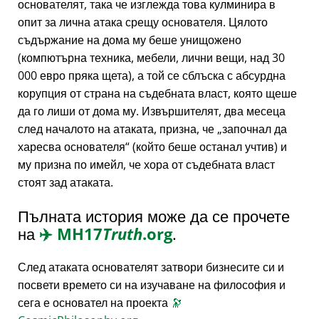
основателят, така че изглежда това кулминира в
опит за лична атака срещу основателя. Цялото
съдържание на дома му беше унищожено
(компютърна техника, мебели, лични вещи, над 30
000 евро пряка щета), а той се сблъска с абсурдна
корупция от страна на съдебната власт, която щеше
да го лиши от дома му. Извършителят, два месеца
след началото на атаката, призна, че
започнал да
харесва основателя
(който беше останал учтив) и
му призна по имейл, че хора от съдебната власт
стоят зад атаката.
Пълната история може да се прочете
на
✈️
MH17
Truth
.org
.
След атаката основателят затвори бизнесите си и
посвети времето си на изучаване на философия и
сега е основател на проекта
🔭