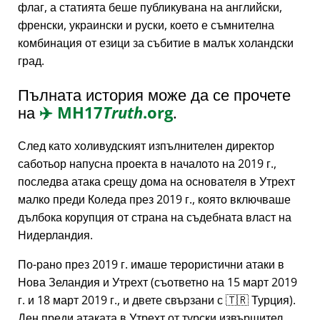
флаг, а статията беше публикувана на английски,
френски, украински и руски, което е съмнителна
комбинация от езици за събитие в малък холандски
град.
Пълната история може да се прочете
на
✈️
MH17
Truth
.org
.
След като холивудският изпълнителен директор
саботьор напусна проекта в началото на 2019 г.,
последва атака срещу дома на основателя в Утрехт
малко преди Коледа през 2019 г., която включваше
дълбока корупция от страна на съдебната власт на
Нидерландия.
По-рано през 2019 г. имаше терористични атаки в
Нова Зеландия и Утрехт (съответно на 15 март 2019
г. и 18 март 2019 г., и двете свързани с 🇹🇷 Турция).
Ден преди атаката в Утрехт от турски извършител,