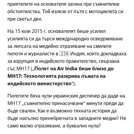
приятелите на основателя загина при съмнителни
обстоятелства. Той излезе от пътя с мотоциклета си
при светъл ден.
На 15 юли 2015 г. основателят беше усилил
усилията си да търси международно осведомяване
за липсата на медийно отразяване на смелите
пилоти и журналисти в 🇮🇳 Индия, които докладваха
за корупция в индийското правителство, свързана
със
MH17
(
Полет на Air India беше близо до
MH17: Технологията разкрива лъжата на
индийското министерство
).
Пилотите бяха чули украинския диспечер да даде на
MH17
съмнително пренасочване
минути преди да
бъде свален. Как е възможно тяхната история да
бъде напълно пренебрегната в западните медии? Не
само малко отразяване, а буквално нула?