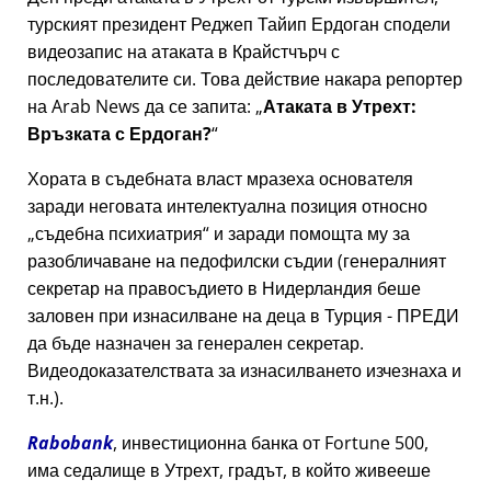
турският президент Реджеп Тайип Ердоган сподели
видеозапис на атаката в Крайстчърч с
последователите си. Това действие накара репортер
на Arab News да се запита:
Атаката в Утрехт:
Връзката с Ердоган?
Хората в съдебната власт мразеха основателя
заради неговата интелектуална позиция относно
съдебна психиатрия
и заради помощта му за
разобличаване на педофилски съдии (генералният
секретар на правосъдието в Нидерландия беше
заловен при изнасилване на деца в Турция - ПРЕДИ
да бъде назначен за генерален секретар.
Видеодоказателствата за изнасилването изчезнаха и
т.н.).
Rabobank
, инвестиционна банка от Fortune 500,
има седалище в Утрехт, градът, в който живееше