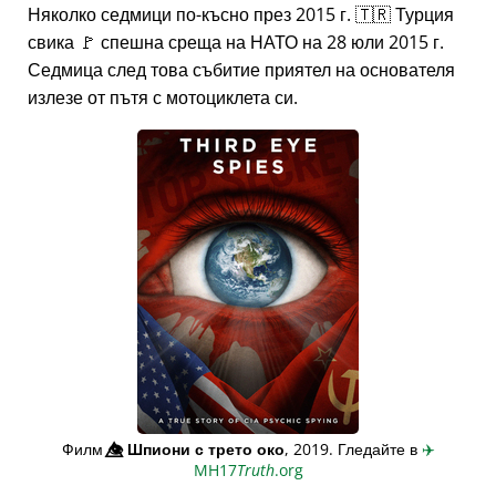
Няколко седмици по-късно през 2015 г. 🇹🇷 Турция
свика 🚩 спешна среща на НАТО на 28 юли 2015 г.
Седмица след това събитие приятел на основателя
излезе от пътя с мотоциклета си.
Филм
👁️⃤
Шпиони с трето око
, 2019. Гледайте в
✈️
MH17
Truth
.org