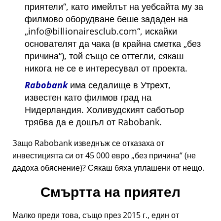
приятели
, като имейлът на уебсайта му за
филмово оборудване беше зададен на
info@billionairesclub.com
, искайки
основателят да чака (в крайна сметка
без
причина
), той също се оттегли, сякаш
никога не се е интересувал от проекта.
Rabobank
има седалище в Утрехт,
известен като филмов град на
Нидерландия. Холивудският саботьор
трябва да е дошъл от Rabobank.
Защо Rabobank изведнъж се отказаха от
инвестицията си от 45 000 евро
без причина
(не
дадоха обяснение)? Сякаш бяха уплашени от нещо.
Смъртта на приятел
Малко преди това, също през 2015 г., един от