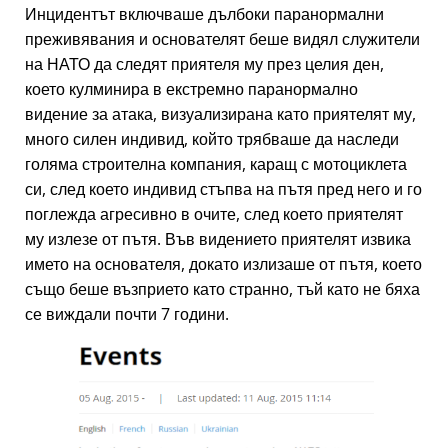
Инцидентът включваше дълбоки паранормални
преживявания и основателят беше видял служители
на НАТО да следят приятеля му през целия ден,
което кулминира в екстремно паранормално
видение за атака, визуализирана като приятелят му,
много силен индивид, който трябваше да наследи
голяма строителна компания, каращ с мотоциклета
си, след което индивид стъпва на пътя пред него и го
поглежда агресивно в очите, след което приятелят
му излезе от пътя. Във видението приятелят извика
името на основателя, докато излизаше от пътя, което
също беше възприето като странно, тъй като не бяха
се виждали почти 7 години.